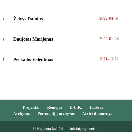
2022-04-01
Želvys Dainius
2022-01-28
Daujotas Marijonas
2021-12-21
Pečkaitis Valentinas
Projektai
Remėjai
D.U.K.
Laiškai
Archyvas
Personalijų archyvas
Atviri duomenys
© Regionų kultūrinių iniciatyvų centras