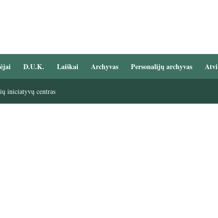
ėjai
D.U.K.
Laiškai
Archyvas
Personalijų archyvas
Atvi
ų iniciatyvų centras