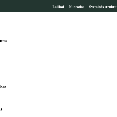
Laiškai
Nuorodos
Svetainės struktū
utas
ikas
as