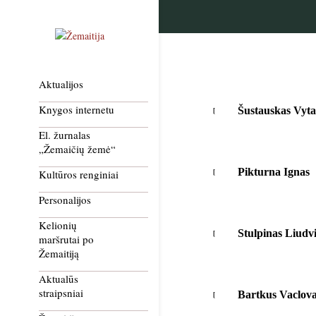
Aktualijos
Knygos internetu
Šustauskas Vyta
El. žurnalas
„Žemaičių žemė“
Pikturna Ignas
Kultūros renginiai
Personalijos
Kelionių
Stulpinas Liudv
maršrutai po
Žemaitiją
Aktualūs
straipsniai
Bartkus Vaclov