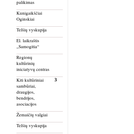
palikimas
Kunigaikščiai
Oginskiai
Telšių vyskupija
El. laikraštis
„Samogitia“
Regionų
kultūrinių
iniciatyvų centras
Kiti kultūriniai
sambūriai,
draugijos,
bendrijos,
asociacijos
Žemaičių valgiai
Telšių vyskupija