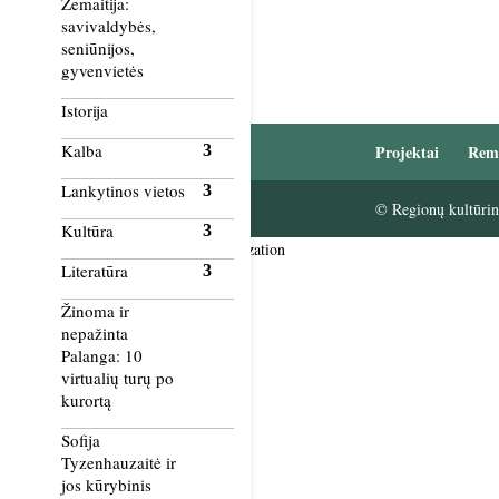
Žemaitija:
savivaldybės,
seniūnijos,
gyvenvietės
Istorija
Kalba
Projektai
Rem
Lankytinos vietos
© Regionų kultūrini
Kultūra
Smush Image Compression and Optimization
Literatūra
Žinoma ir
nepažinta
Palanga: 10
virtualių turų po
kurortą
Sofija
Tyzenhauzaitė ir
jos kūrybinis