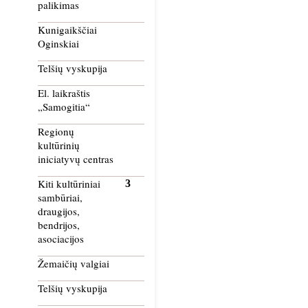
palikimas
Kunigaikščiai
Oginskiai
Telšių vyskupija
El. laikraštis
„Samogitia“
Regionų
kultūrinių
iniciatyvų centras
Kiti kultūriniai
sambūriai,
draugijos,
bendrijos,
asociacijos
Žemaičių valgiai
Telšių vyskupija