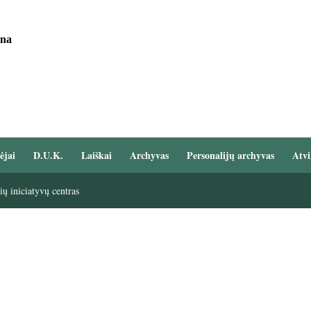
ina
ėjai
D.U.K.
Laiškai
Archyvas
Personalijų archyvas
Atvi
ų iniciatyvų centras