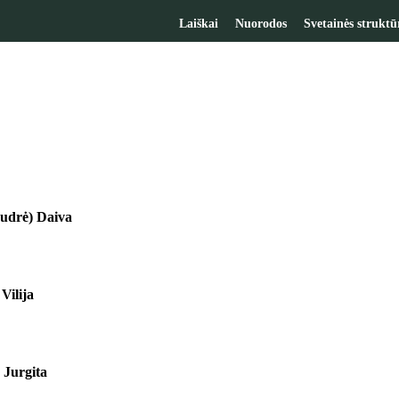
Laiškai
Nuorodos
Svetainės struktū
udrė) Daiva
 Vilija
 Jurgita