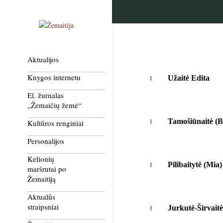
Aktualijos
Knygos internetu
Užaitė Edita
El. žurnalas
„Žemaičių žemė“
Tamošiūnaitė (B
Kultūros renginiai
Personalijos
Kelionių
Pilibaitytė (Mia)
maršrutai po
Žemaitiją
Aktualūs
straipsniai
Jurkutė-Širvaitė