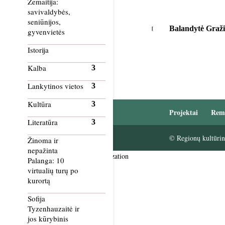
Žemaitija:
savivaldybės,
seniūnijos,
Balandytė Graž
gyvenvietės
Istorija
Kalba
Lankytinos vietos
Kultūra
Projektai
Rem
Literatūra
© Regionų kultūrini
Žinoma ir
nepažinta
Smush Image Compression and Optimization
Palanga: 10
virtualių turų po
kurortą
Sofija
Tyzenhauzaitė ir
jos kūrybinis