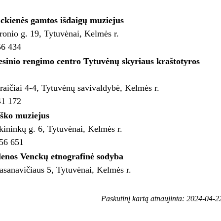
ckienės gamtos išdaigų muziejus
onio g. 19, Tytuvėnai, Kelmės r.
56 434
sinio rengimo centro Tytuvėnų skyriaus kraštotyros
aičiai 4-4, Tytuvėnų savivaldybė, Kelmės r.
41 172
ško muziejus
ininkų g. 6, Tytuvėnai, Kelmės r.
 56 651
lenos Venckų etnografinė sodyba
asanavičiaus 5, Tytuvėnai, Kelmės r.
Paskutinį kartą atnaujinta: 2024-04-2