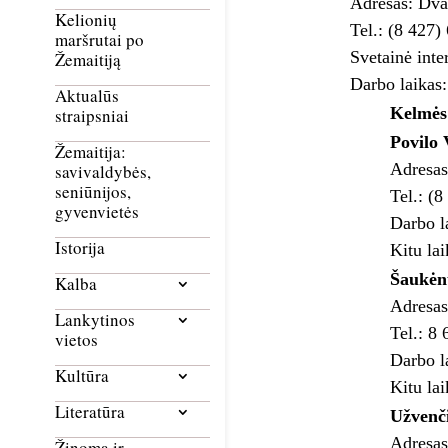
Adresas: Dva
Kelionių
Tel.: (8 427)
maršrutai po
Svetainė inte
Žemaitiją
Darbo laikas
Aktualūs
Kelmės 
straipsniai
Povilo 
Žemaitija:
Adresas
savivaldybės,
seniūnijos,
Tel.: (
gyvenvietės
Darbo l
Istorija
Kitu lai
Šaukėn
Kalba
Adresas
Lankytinos
Tel.: 8
vietos
Darbo l
Kultūra
Kitu lai
Literatūra
Užvenči
Adresas
Žinoma ir