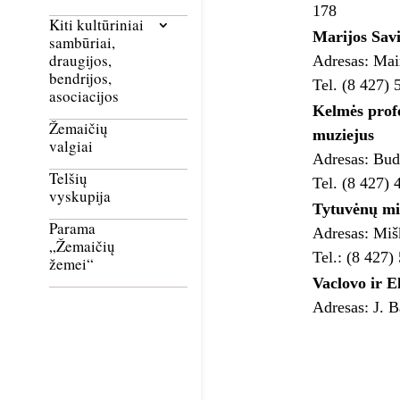
178
Kiti kultūriniai
Marijos Savi
sambūriai,
draugijos,
Adresas: Mair
bendrijos,
Tel. (8 427) 
asociacijos
Kelmės profe
Žemaičių
muziejus
valgiai
Adresas: Budr
Telšių
Tel. (8 427) 
vyskupija
Tytuvėnų mi
Parama
Adresas: Mišk
„Žemaičių
Tel.: (8 427)
žemei“
Vaclovo ir E
Adresas: J. B