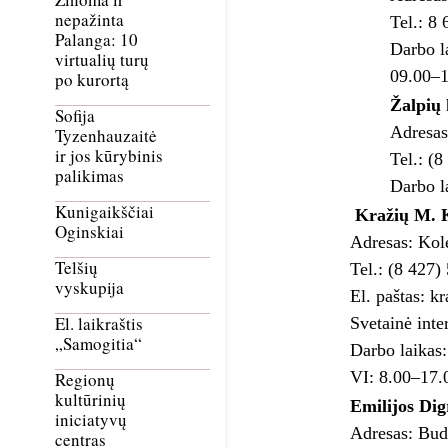
nepažinta
Tel.: 8
Palanga: 10
Darbo l
virtualių turų
09.00–1
po kurortą
Žalpių 
Sofija
Adresas
Tyzenhauzaitė
ir jos kūrybinis
Tel.: (
palikimas
Darbo l
Kunigaikščiai
Kražių M. K
Oginskiai
Adresas: Kol
Telšių
Tel.: (8 427)
vyskupija
El. paštas: k
El. laikraštis
Svetainė inte
„Samogitia“
Darbo laikas
VI: 8.00–17.
Regionų
kultūrinių
Emilijos Dig
iniciatyvų
Adresas: Budr
centras