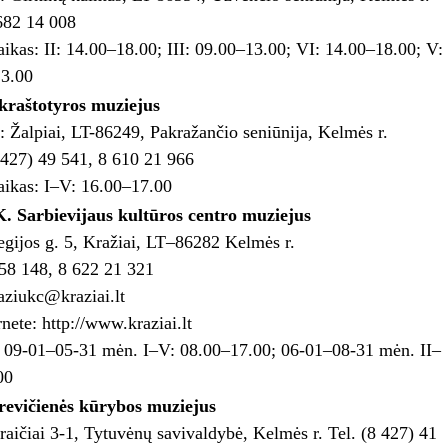
 682 14 008
aikas: II: 14.00–18.00; III: 09.00–13.00; VI: 14.00–18.00; V:
3.00
kraštotyros muziejus
: Žalpiai, LT-86249, Pakražančio seniūnija, Kelmės r.
8 427) 49 541, 8 610 21 966
aikas: I–V: 16.00–17.00
. Sarbievijaus kultūros centro muziejus
egijos g. 5, Kražiai, LT–86282 Kelmės r.
 58 148, 8 622 21 321
raziukc@kraziai.lt
rnete: http://www.kraziai.lt
: 09-01–05-31 mėn. I–V: 08.00–17.00; 06-01–08-31 mėn. II–
00
revičienės kūrybos muziejus
aičiai 3-1, Tytuvėnų savivaldybė, Kelmės r. Tel. (8 427) 41