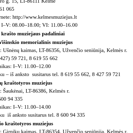
ro g. 15, LT-86111 Kelmė
 61 065
rnete: http://www.kelmesmuziejus.lt
: I–V: 08.00–18.00; VI: 11.00–16.00
krašto muziejaus padaliniai
Višinskio memorialinis muziejus
: Ušnėnų kaimas, LT-86356, Užvenčio seniūnija, Kelmės r.
8 427) 59 721, 8 619 55 662
aikas: I–V: 11.00–12.00
ku – iš anksto susitarus tel. 8 619 55 662, 8 427 59 721
ų kraštotyros muziejus
: Šaukėnai, LT-86386, Kelmės r.
 600 94 335
aikas: I–V: 11.00–14.00
ku iš anksto susitarus tel. 8 600 94 335
o kraštotyros muziejus
: Girnikų kaimas, LT-86354, Užvenčio seniūnija, Kelmės r.