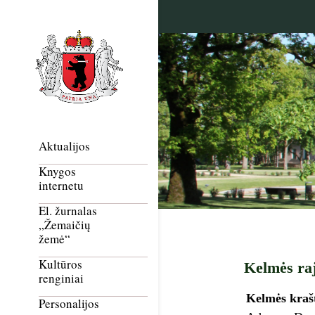
Aktualijos
Knygos
internetu
El. žurnalas
„Žemaičių
žemė“
Kultūros
Kelmės ra
renginiai
Kelmės kraš
Personalijos