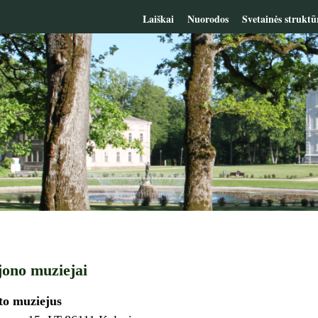
Laiškai
Nuorodos
Svetainės struktū
jono muziejai
to muziejus