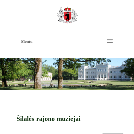
Op
too
Meniu
Šilalės rajono muziejai