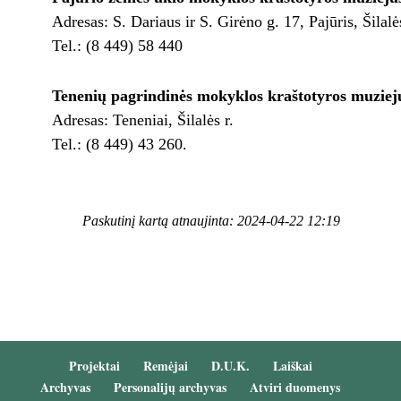
Adresas: S. Dariaus ir S. Girėno g. 17, Pajūris, Šilalės
Tel.: (8 449) 58 440
Tenenių pagrindinės mokyklos kraštotyros muziej
Adresas: Teneniai, Šilalės r.
Tel.: (8 449) 43 260.
Paskutinį kartą atnaujinta: 2024-04-22 12:19
Projektai
Remėjai
D.U.K.
Laiškai
Archyvas
Personalijų archyvas
Atviri duomenys