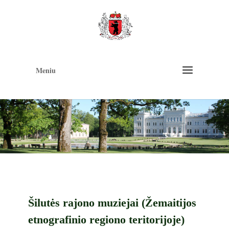
Op
too
Meniu
Šilutės rajono muziejai (Žemaitijos
etnografinio regiono teritorijoje)