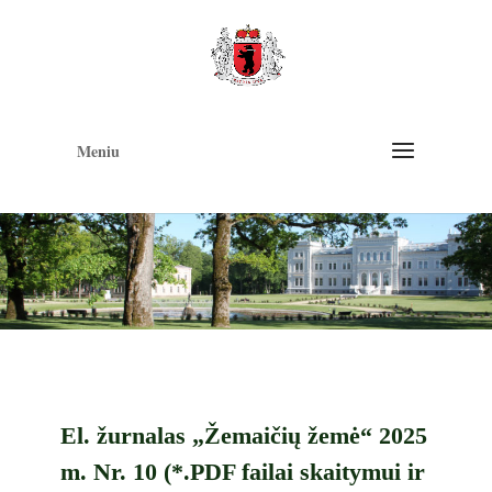
Op
too
Meniu
El. žurnalas „Žemaičių žemė“ 2025
m. Nr. 10 (*.PDF failai skaitymui ir