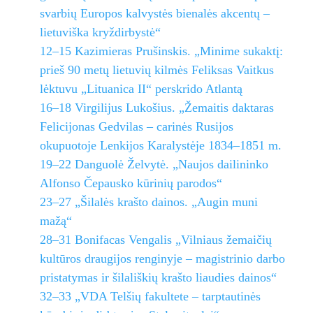
svarbių Europos kalvystės bienalės akcentų –
lietuviška kryždirbystė“
12–15 Kazimieras Prušinskis. „Minime sukaktį:
prieš 90 metų lietuvių kilmės Feliksas Vaitkus
lėktuvu „Lituanica II“ perskrido Atlantą
16–18 Virgilijus Lukošius. „Žemaitis daktaras
Felicijonas Gedvilas – carinės Rusijos
okupuotoje Lenkijos Karalystėje 1834–1851 m.
19–22 Danguolė Želvytė. „Naujos dailininko
Alfonso Čepausko kūrinių parodos“
23–27 „Šilalės krašto dainos. „Augin muni
mažą“
28–31 Bonifacas Vengalis „Vilniaus žemaičių
kultūros draugijos renginyje – magistrinio darbo
pristatymas ir šilališkių krašto liaudies dainos“
32–33 „VDA Telšių fakultete – tarptautinės