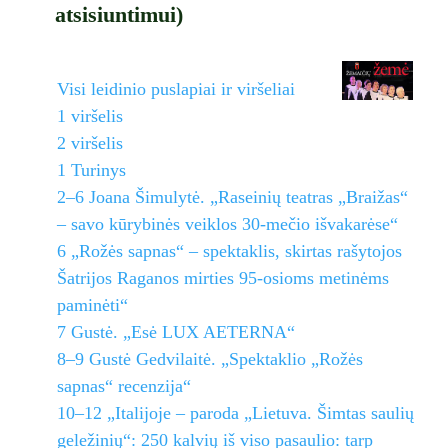
atsisiuntimui)
Visi leidinio puslapiai ir viršeliai
1 viršelis
2 viršelis
1 Turinys
2–6 Joana Šimulytė. „Raseinių teatras „Braižas“
– savo kūrybinės veiklos 30-mečio išvakarėse“
6 „Rožės sapnas“ – spektaklis, skirtas rašytojos
Šatrijos Raganos mirties 95-osioms metinėms
paminėti“
7 Gustė. „Esė LUX AETERNA“
8–9 Gustė Gedvilaitė. „Spektaklio „Rožės
sapnas“ recenzija“
10–12 „Italijoje – paroda „Lietuva. Šimtas saulių
geležinių“: 250 kalvių iš viso pasaulio: tarp