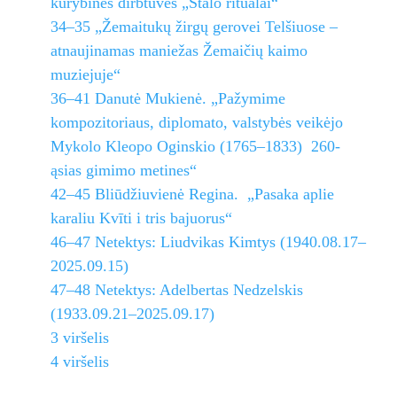
kūrybinės dirbtuvės „Stalo ritualai“
34–35 „Žemaitukų žirgų gerovei Telšiuose –
atnaujinamas maniežas Žemaičių kaimo
muziejuje“
36–41 Danutė Mukienė. „Pažymime
kompozitoriaus, diplomato, valstybės veikėjo
Mykolo Kleopo Oginskio (1765–1833) 260-
ąsias gimimo metines“
42–45 Bliūdžiuvienė Regina. „Pasaka aplie
karaliu Kvīti i tris bajuorus“
46–47 Netektys: Liudvikas Kimtys (1940.08.17–
2025.09.15)
47–48 Netektys: Adelbertas Nedzelskis
(1933.09.21–2025.09.17)
3 viršelis
4 viršelis