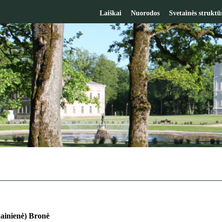
Laiškai
Nuorodos
Svetainės struktū
ainienė) Bronė