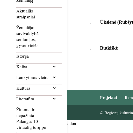
Žemaitiją
Aktualūs
straipsniai
Ūksienė (Rubšyt
Žemaitija:
savivaldybės,
seniūnijos,
gyvenvietės
Butkiškė
Istorija
Kalba
Lankytinos vietos
Kultūra
Projektai
Rem
Literatūra
Žinoma ir
© Regionų kultūrini
nepažinta
Palanga: 10
Smush Image Compression and Optimization
virtualių turų po