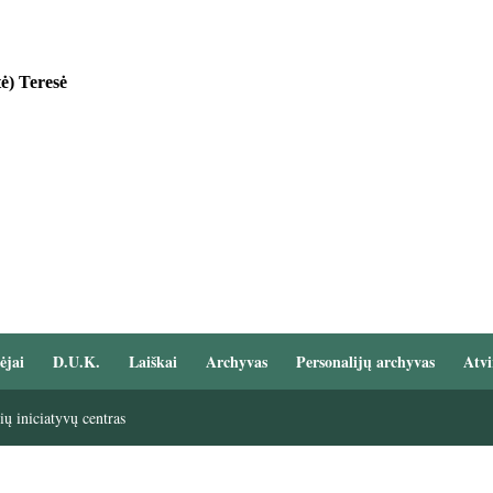
ė) Teresė
ėjai
D.U.K.
Laiškai
Archyvas
Personalijų archyvas
Atvi
ų iniciatyvų centras