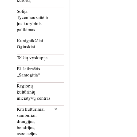
kurortą
Sofija
Tyzenhauzaitė ir
jos kūrybinis
palikimas
Kunigaikščiai
Oginskiai
Telšių vyskupija
El. laikraštis
„Samogitia“
Regionų
kultūrinių
iniciatyvų centras
Kiti kultūriniai
sambūriai,
draugijos,
bendrijos,
asociacijos