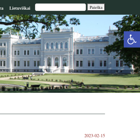
ra
Lietuviškai
Op
too
2023-02-15