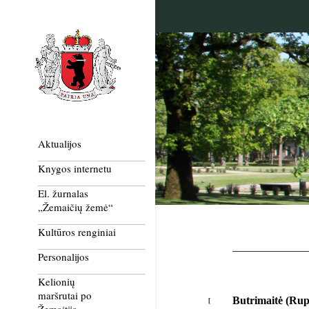
Aktualijos
Knygos internetu
El. žurnalas
„Žemaičių žemė“
Kultūros renginiai
Personalijos
Kelionių
maršrutai po
Butrimaitė (Rup