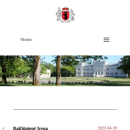
Op
too
Meniu
2023-04-29
Balčiūnienė Irena