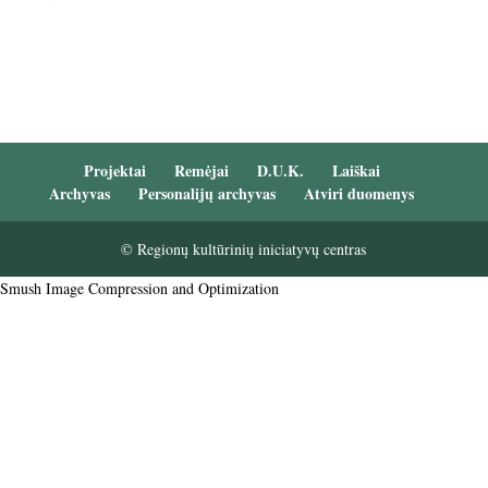
Projektai
Remėjai
D.U.K.
Laiškai
Archyvas
Personalijų archyvas
Atviri duomenys
© Regionų kultūrinių iniciatyvų centras
Smush Image Compression and Optimization