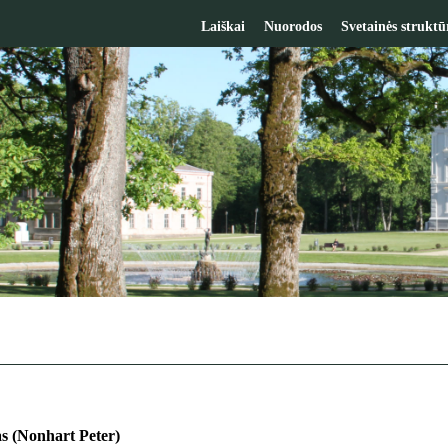
Laiškai
Nuorodos
Svetainės struktū
s (Nonhart Peter)