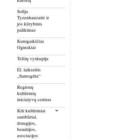
kurortą
Sofija
Tyzenhauzaitė ir
jos kūrybinis
palikimas
Kunigaikščiai
Oginskiai
Telšių vyskupija
El. laikraštis
„Samogitia“
Regionų
kultūrinių
iniciatyvų centras
Kiti kultūriniai
sambūriai,
draugijos,
bendrijos,
asociacijos