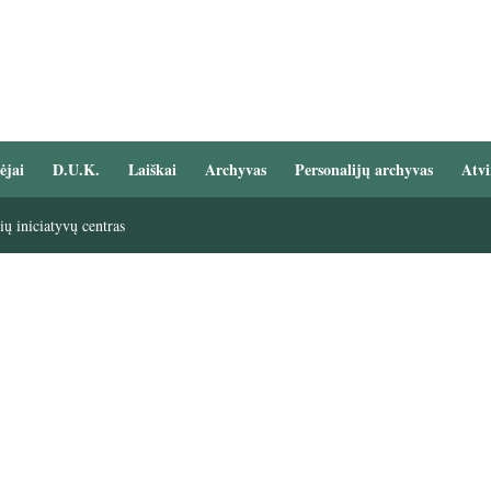
ėjai
D.U.K.
Laiškai
Archyvas
Personalijų archyvas
Atvi
ų iniciatyvų centras