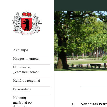
Aktualijos
Knygos internetu
El. žurnalas
„Žemaičių žemė“
Kultūros renginiai
Personalijos
Kelionių
maršrutai po
Nonhartas Petra