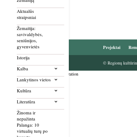
Žemaitiją
Aktualūs
straipsniai
Žemaitija:
savivaldybės,
seniūnijos,
gyvenvietės
Projektai
Rem
Istorija
© Regionų kultūrini
Kalba
Smush Image Compression and Optimization
Lankytinos vietos
Kultūra
Literatūra
Žinoma ir
nepažinta
Palanga: 10
virtualių turų po