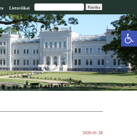
ra
Lietuviškai
Op
too
2020-01-28