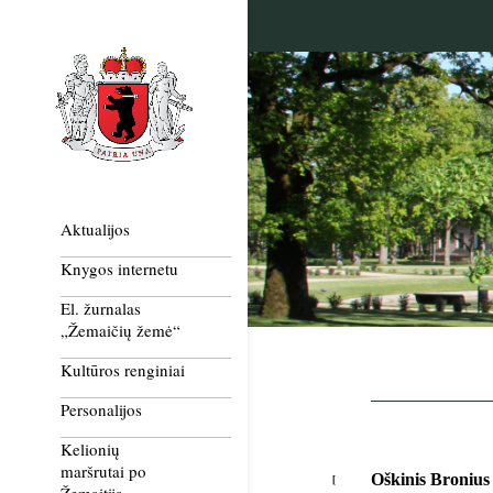
Aktualijos
Knygos internetu
El. žurnalas
„Žemaičių žemė“
Kultūros renginiai
Personalijos
Kelionių
maršrutai po
Oškinis Bronius