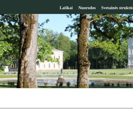
Laiškai
Nuorodos
Svetainės struktū