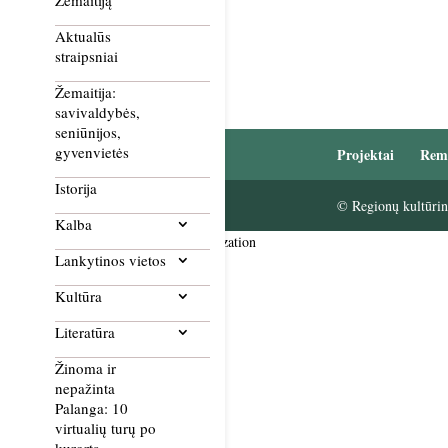
Žemaitiją
Aktualūs
straipsniai
Žemaitija:
savivaldybės,
seniūnijos,
gyvenvietės
Projektai
Rem
Istorija
© Regionų kultūrini
Kalba
Smush Image Compression and Optimization
Lankytinos vietos
Kultūra
Literatūra
Žinoma ir
nepažinta
Palanga: 10
virtualių turų po