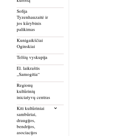
kurortą
Sofija
Tyzenhauzaitė ir
jos kūrybinis
palikimas
Kunigaikščiai
Oginskiai
Telšių vyskupija
El. laikraštis
„Samogitia“
Regionų
kultūrinių
iniciatyvų centras
Kiti kultūriniai
sambūriai,
draugijos,
bendrijos,
asociacijos