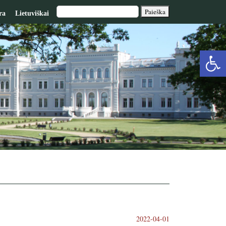
ra
Lietuviškai
Op
too
2022-04-01