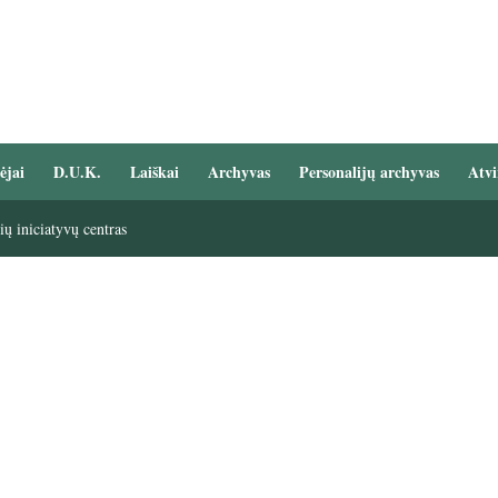
ėjai
D.U.K.
Laiškai
Archyvas
Personalijų archyvas
Atvi
ų iniciatyvų centras