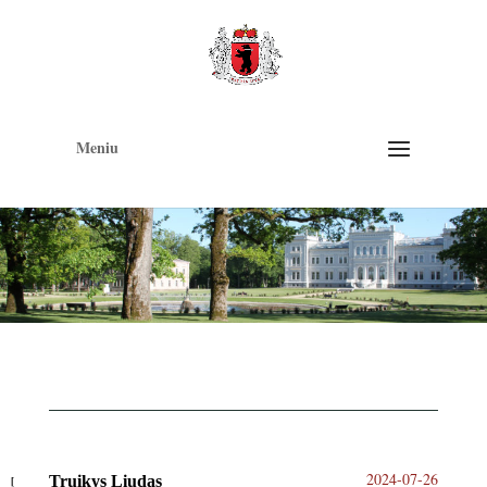
Op
too
Meniu
2024-07-26
Truikys Liudas