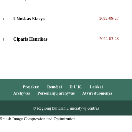
2022-08-27
Ušinskas Stasys
2022-03-28
Ciparis Henrikas
Projektai
Remėjai
D.U.K.
Laiškai
Archyvas
Personalijų archyvas
Atviri duomenys
© Regionų kultūrinių iniciatyvų centras
Smush Image Compression and Optimization