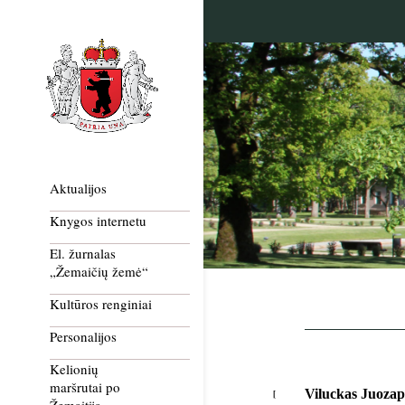
Aktualijos
Knygos internetu
El. žurnalas
„Žemaičių žemė“
Kultūros renginiai
Personalijos
Kelionių
maršrutai po
Viluckas Juozap