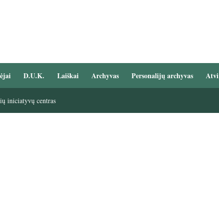
ėjai
D.U.K.
Laiškai
Archyvas
Personalijų archyvas
Atvi
ų iniciatyvų centras