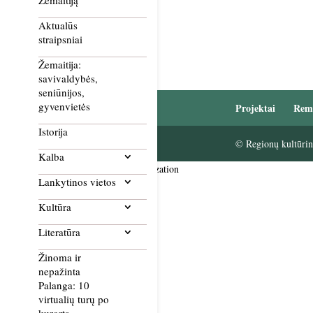
Žemaitiją
Aktualūs
straipsniai
Žemaitija:
savivaldybės,
seniūnijos,
gyvenvietės
Projektai
Rem
Istorija
© Regionų kultūrini
Kalba
Smush Image Compression and Optimization
Lankytinos vietos
Kultūra
Literatūra
Žinoma ir
nepažinta
Palanga: 10
virtualių turų po