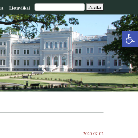
ra
Lietuviškai
Op
too
2020-07-02