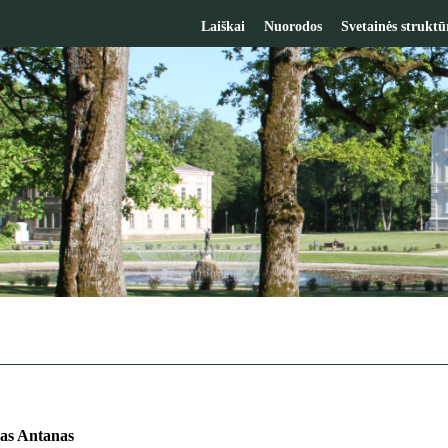
Laiškai
Nuorodos
Svetainės struktū
as Antanas