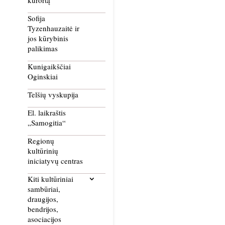
kurortą
Sofija
Tyzenhauzaitė ir
jos kūrybinis
palikimas
Kunigaikščiai
Oginskiai
Telšių vyskupija
El. laikraštis
„Samogitia“
Regionų
kultūrinių
iniciatyvų centras
Kiti kultūriniai
sambūriai,
draugijos,
bendrijos,
asociacijos