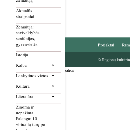
Žemaitiją
Aktualūs
straipsniai
Žemaitija:
savivaldybės,
seniūnijos,
gyvenvietės
Projektai
Rem
Istorija
© Regionų kultūrini
Kalba
Smush Image Compression and Optimization
Lankytinos vietos
Kultūra
Literatūra
Žinoma ir
nepažinta
Palanga: 10
virtualių turų po