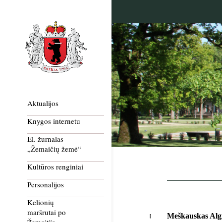
Aktualijos
Knygos internetu
El. žurnalas
„Žemaičių žemė“
Kultūros renginiai
Personalijos
Kelionių
maršrutai po
Meškauskas Alg