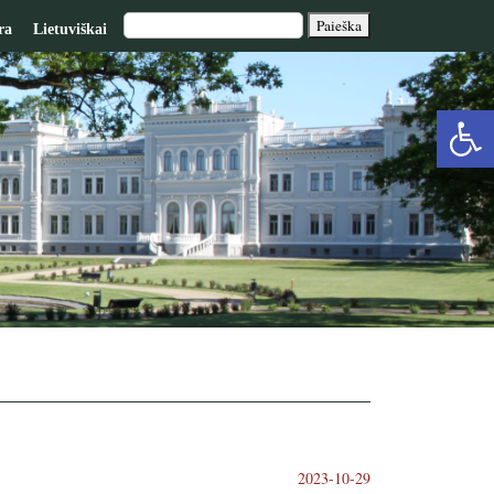
ra
Lietuviškai
Op
too
2023-10-29