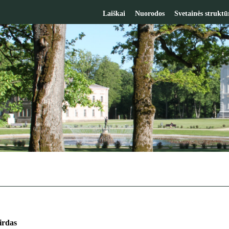
Laiškai
Nuorodos
Svetainės struktū
irdas