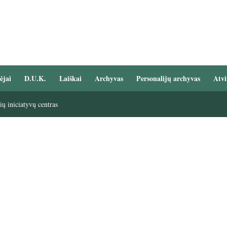
ėjai
D.U.K.
Laiškai
Archyvas
Personalijų archyvas
Atvi
ų iniciatyvų centras