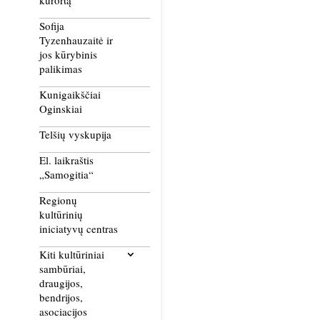
kurortą
Sofija
Tyzenhauzaitė ir
jos kūrybinis
palikimas
Kunigaikščiai
Oginskiai
Telšių vyskupija
El. laikraštis
„Samogitia“
Regionų
kultūrinių
iniciatyvų centras
Kiti kultūriniai
sambūriai,
draugijos,
bendrijos,
asociacijos