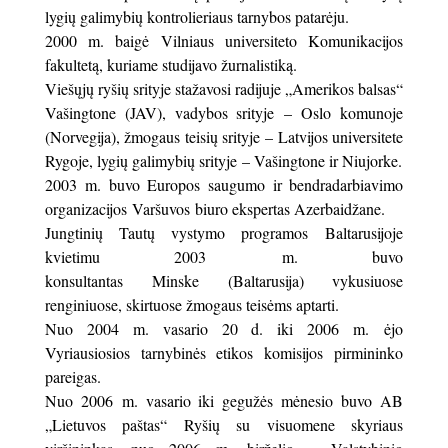
lygių galimybių kontrolieriaus tarnybos patarėju.
2000 m. baigė Vilniaus universiteto Komunikacijos
fakultetą, kuriame studijavo žurnalistiką.
Viešųjų ryšių srityje stažavosi radijuje „Amerikos balsas“
Vašingtone (JAV), vadybos srityje – Oslo komunoje
(Norvegija), žmogaus teisių srityje – Latvijos universitete
Rygoje, lygių galimybių srityje – Vašingtone ir Niujorke.
2003 m. buvo Europos saugumo ir bendradarbiavimo
organizacijos Varšuvos biuro ekspertas Azerbaidžane.
Jungtinių Tautų vystymo programos Baltarusijoje
kvietimu 2003 m. buvo
konsultantas Minske (Baltarusija) vykusiuose
renginiuose, skirtuose žmogaus teisėms aptarti.
Nuo 2004 m. vasario 20 d. iki 2006 m. ėjo
Vyriausiosios tarnybinės etikos komisijos pirmininko
pareigas.
Nuo 2006 m. vasario iki gegužės mėnesio buvo AB
„Lietuvos paštas“ Ryšių su visuomene skyriaus