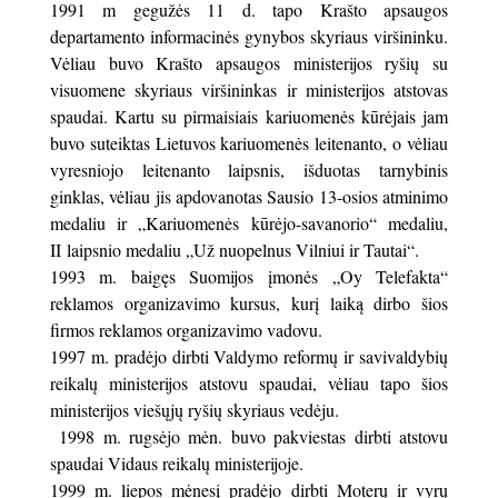
1991 m gegužės 11 d. tapo Krašto apsaugos
departamento informacinės gynybos skyriaus viršininku.
Vėliau buvo Krašto apsaugos ministerijos ryšių su
visuomene skyriaus viršininkas ir ministerijos atstovas
spaudai. Kartu su pirmaisiais kariuomenės kūrėjais jam
buvo suteiktas Lietuvos kariuomenės leitenanto, o vėliau
vyresniojo leitenanto laipsnis, išduotas tarnybinis
ginklas, vėliau jis apdovanotas Sausio 13-osios atminimo
medaliu ir „Kariuomenės kūrėjo-savanorio“ medaliu,
II laipsnio medaliu „Už nuopelnus Vilniui ir Tautai“.
1993 m. baigęs Suomijos įmonės „Oy Telefakta“
reklamos organizavimo kursus, kurį laiką dirbo šios
firmos reklamos organizavimo vadovu.
1997 m. pradėjo dirbti Valdymo reformų ir savivaldybių
reikalų ministerijos atstovu spaudai, vėliau tapo šios
ministerijos viešųjų ryšių skyriaus vedėju.
1998 m. rugsėjo mėn. buvo pakviestas dirbti atstovu
spaudai Vidaus reikalų ministerijoje.
1999 m. liepos mėnesį pradėjo dirbti Moterų ir vyrų