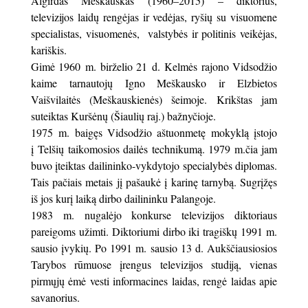
Algirdas Meškauskas (1960–2015) – diktorius,
televizijos laidų rengėjas ir vedėjas, ryšių su visuomene
specialistas, visuomenės, valstybės ir politinis veikėjas,
kariškis.
Gimė 1960 m. birželio 21 d. Kelmės rajono Vidsodžio
kaime tarnautojų Igno Meškausko ir Elzbietos
Vaišvilaitės (Meškauskienės) šeimoje. Krikštas jam
suteiktas Kuršėnų (Šiaulių raj.) bažnyčioje.
1975 m. baigęs Vidsodžio aštuonmetę mokyklą įstojo
į Telšių taikomosios dailės technikumą. 1979 m.čia jam
buvo įteiktas dailininko-vykdytojo specialybės diplomas.
Tais pačiais metais jį pašaukė į karinę tarnybą. Sugrįžęs
iš jos kurį laiką dirbo dailininku Palangoje.
1983 m. nugalėjo konkurse televizijos diktoriaus
pareigoms užimti. Diktoriumi dirbo iki tragiškų 1991 m.
sausio įvykių. Po 1991 m. sausio 13 d. Aukščiausiosios
Tarybos rūmuose įrengus televizijos studiją, vienas
pirmųjų ėmė vesti informacines laidas, rengė laidas apie
savanorius.