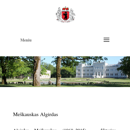
Op
too
Meniu
Meškauskas Algirdas