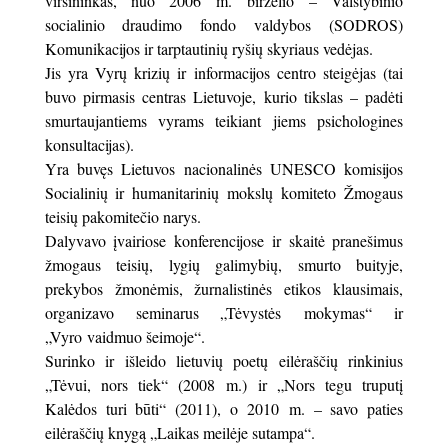
viršininkas, nuo 2006 m. birželio – Valstybinio
socialinio draudimo fondo valdybos (SODROS)
Komunikacijos ir tarptautinių ryšių skyriaus vedėjas.
Jis yra Vyrų krizių ir informacijos centro steigėjas (tai
buvo pirmasis centras Lietuvoje, kurio tikslas – padėti
smurtaujantiems vyrams teikiant jiems psichologines
konsultacijas).
Yra buvęs Lietuvos nacionalinės UNESCO komisijos
Socialinių ir humanitarinių mokslų komiteto Žmogaus
teisių pakomitečio narys.
Dalyvavo įvairiose konferencijose ir skaitė pranešimus
žmogaus teisių, lygių galimybių, smurto buityje,
prekybos žmonėmis, žurnalistinės etikos klausimais,
organizavo seminarus „Tėvystės mokymas“ ir
„Vyro vaidmuo šeimoje“.
Surinko ir išleido lietuvių poetų eilėraščių rinkinius
„Tėvui, nors tiek“ (2008 m.) ir „Nors tegu truputį
Kalėdos turi būti“ (2011), o 2010 m. – savo paties
eilėraščių knygą „Laikas meilėje sutampa“.