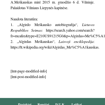
A.Meškauskas mirė 2015 m. gruodžio 6 d. Vilniuje.
Palaidotas Vilniaus Liepynės kapinėse.
Naudota literatūra:
„Algirdo Meškausko autobiografija“,
Lietuvos
Respublikos Seimas:
https://search.yahoo.com/search?
fr=mcafee&type=E210US91215G0&p=Algirdas+Me%C5%A1k
„Algirdas Meškauskas“,
Laisvoji enciklopedija
:
https://lt.wikipedia.org/wiki/Algirdas_Me%C5%A1kauskas.
[lmt-page-modified-info]
[lmt-post-modified-info]
Projektai
Remėjai
D.U.K.
Laiškai