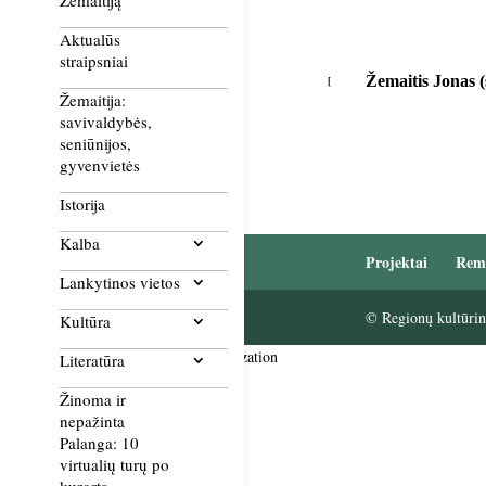
Žemaitiją
Aktualūs
straipsniai
Žemaitis Jonas (
Žemaitija:
savivaldybės,
seniūnijos,
gyvenvietės
Istorija
Kalba
Projektai
Rem
Lankytinos vietos
© Regionų kultūrini
Kultūra
Smush Image Compression and Optimization
Literatūra
Žinoma ir
nepažinta
Palanga: 10
virtualių turų po