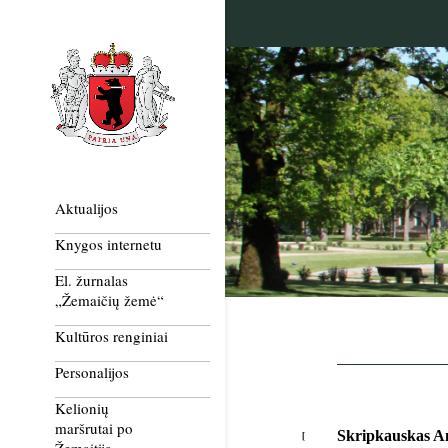
Aktualijos
Knygos internetu
El. žurnalas
„Žemaičių žemė“
Kultūros renginiai
Personalijos
Kelionių
maršrutai po
Skripkauskas A