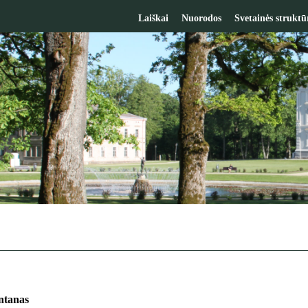
Laiškai
Nuorodos
Svetainės struktū
ntanas