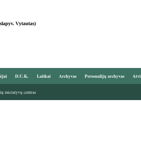
slapyv. Vytautas)
ėjai
D.U.K.
Laiškai
Archyvas
Personalijų archyvas
Atvi
ų iniciatyvų centras