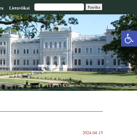
ra
Lietuviškai
Op
too
2024-04-15