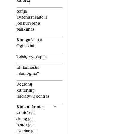
kurortą
Sofija
Tyzenhauzaitė ir
jos kūrybinis
palikimas
Kunigaikščiai
Oginskiai
Telšių vyskupija
El. laikraštis
„Samogitia“
Regionų
kultūrinių
iniciatyvų centras
Kiti kultūriniai
sambūriai,
draugijos,
bendrijos,
asociacijos