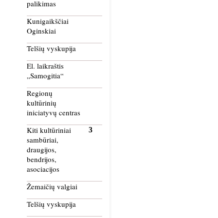
palikimas
Kunigaikščiai
Oginskiai
Telšių vyskupija
El. laikraštis
„Samogitia“
Regionų
kultūrinių
iniciatyvų centras
Kiti kultūriniai
sambūriai,
draugijos,
bendrijos,
asociacijos
Žemaičių valgiai
Telšių vyskupija