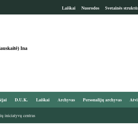
Laiškai
Nuorodos
Svetainės struktū
auskaitė) Ina
ėjai
D.U.K.
Laiškai
Archyvas
Personalijų archyvas
Atvi
ų iniciatyvų centras