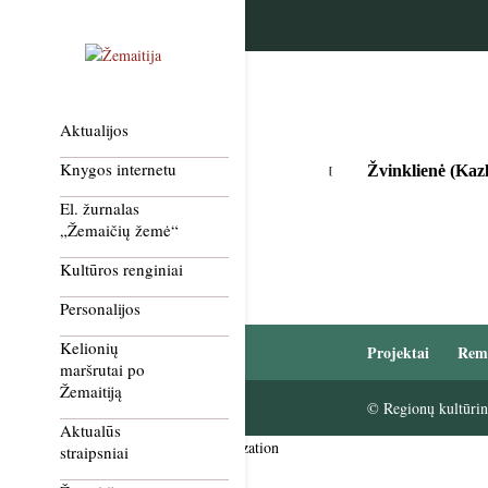
Aktualijos
Knygos internetu
Žvinklienė (Kazl
El. žurnalas
„Žemaičių žemė“
Kultūros renginiai
Personalijos
Kelionių
Projektai
Rem
maršrutai po
Žemaitiją
© Regionų kultūrini
Aktualūs
Smush Image Compression and Optimization
straipsniai