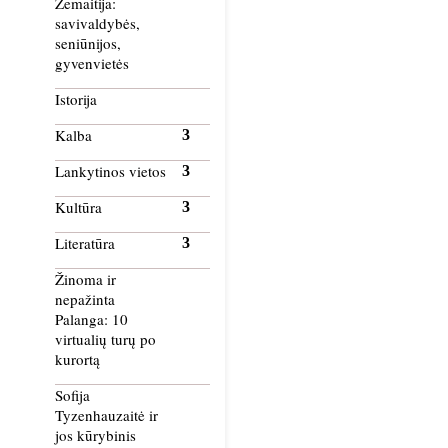
Žemaitija:
savivaldybės,
seniūnijos,
gyvenvietės
Istorija
Kalba
Lankytinos vietos
Kultūra
Literatūra
Žinoma ir
nepažinta
Palanga: 10
virtualių turų po
kurortą
Sofija
Tyzenhauzaitė ir
jos kūrybinis