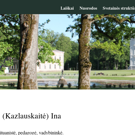
Laiškai
Nuorodos
Svetainės struktū
 (Kazlauskaitė) Ina
lituanistė, pedagogė, vadybininkė.