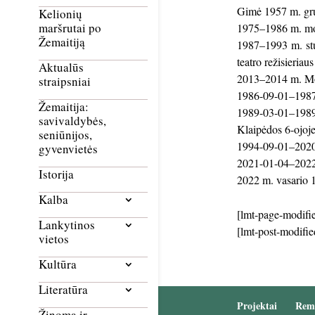
Gimė 1957 m. gruo
Kelionių
maršrutai po
1975–1986 m. mok
Žemaitiją
1987–1993 m. stud
teatro režisieriaus
Aktualūs
2013–2014 m. Mok
straipsniai
1986-09-01–1987
Žemaitija:
1989-03-01–1989
savivaldybės,
Klaipėdos 6-ojoje
seniūnijos,
1994-09-01–2020-
gyvenvietės
2021-01-04–2022-
Istorija
2022 m. vasario 1
Kalba
[lmt-page-modifie
Lankytinos
[lmt-post-modifie
vietos
Kultūra
Literatūra
Projektai
Rem
Žinoma ir