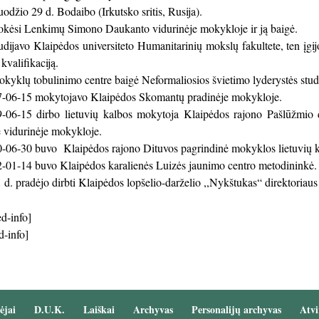
džio 29 d. Bodaibo (Irkutsko sritis, Rusija).
ėsi Lenkimų Simono Daukanto vidurinėje mokykloje ir ją baigė.
ijavo Klaipėdos universiteto Humanitarinių mokslų fakultete, ten įgijo
 kvalifikaciją.
yklų tobulinimo centre baigė Neformaliosios švietimo lyderystės studi
-06-15 mokytojavo Klaipėdos Skomantų pradinėje mokykloje.
-06-15 dirbo lietuvių kalbos mokytoja Klaipėdos rajono Pašlūžmi
 vidurinėje mokykloje.
06-30 buvo Klaipėdos rajono Dituvos pagrindinė mokyklos lietuvių ka
01-14 buvo Klaipėdos karalienės Luizės jaunimo centro metodininkė.
 d. pradėjo dirbti Klaipėdos lopšelio-darželio ,,Nykštukas“ direktoria
d-info]
d-info]
ėjai
D.U.K.
Laiškai
Archyvas
Personalijų archyvas
Atvi