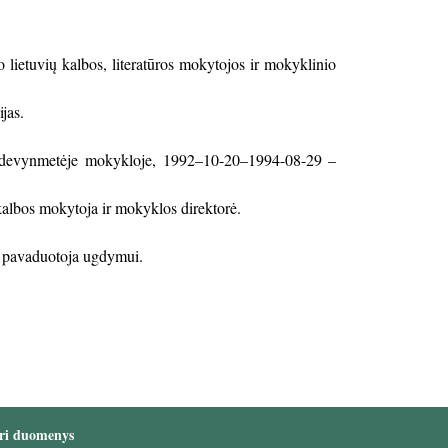
 lietuvių kalbos, literatūros mokytojos ir mokyklinio
jas.
o devynmetėje mokykloje, 1992–10-20–1994-08-29 –
lbos mokytoja ir mokyklos direktorė.
us pavaduotoja ugdymui.
ri duomenys