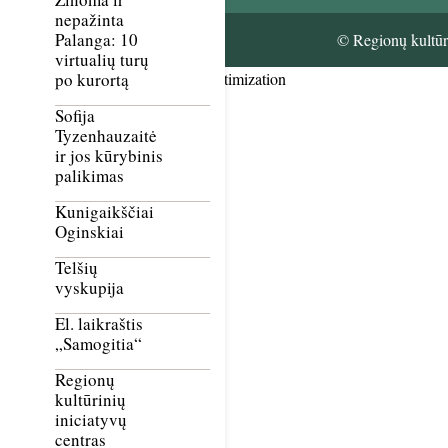
nepažinta
Palanga: 10
© Regionų kultūri
virtualių turų
po kurortą
Smush Image Compression and Optimization
Sofija
Tyzenhauzaitė
ir jos kūrybinis
palikimas
Kunigaikščiai
Oginskiai
Telšių
vyskupija
El. laikraštis
„Samogitia“
Regionų
kultūrinių
iniciatyvų
centras