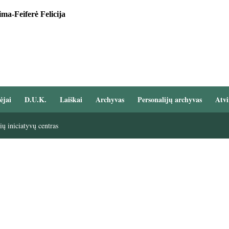
ma-Feiferė Felicija
ėjai
D.U.K.
Laiškai
Archyvas
Personalijų archyvas
Atvi
ų iniciatyvų centras