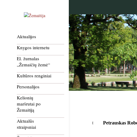
Aktualijos
Knygos internetu
El. žurnalas
„Žemaičių žemė“
Kultūros renginiai
Personalijos
Kelionių
maršrutai po
Žemaitiją
Aktualūs
Petrauskas Rob
straipsniai