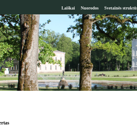
Laiškai
Nuorodos
Svetainės struktū
ertas