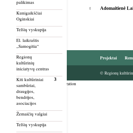
palikimas
Adomaitienė Lai
Kunigaikščiai
Oginskiai
Telšių vyskupija
El. laikraštis
„Samogitia“
Regionų
Projektai
Rem
kultūrinių
iniciatyvų centras
© Regionų kultūrini
Kiti kultūriniai
Smush Image Compression and Optimization
sambūriai,
draugijos,
bendrijos,
asociacijos
Žemaičių valgiai
Telšių vyskupija