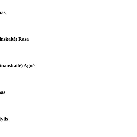
nas
inskaitė) Rasa
linauskaitė) Agnė
nas
ytis