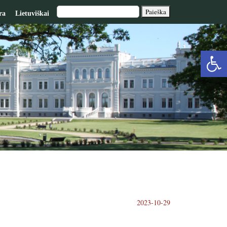
ra
Lietuviškai
Op
too
2023-10-29