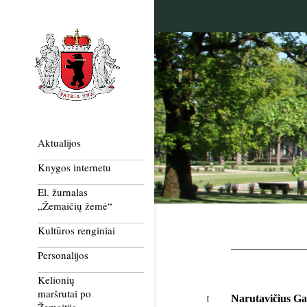
Aktualijos
Knygos internetu
El. žurnalas
„Žemaičių žemė“
Kultūros renginiai
Personalijos
Kelionių
maršrutai po
Narutavičius Ga