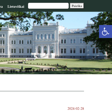
ra
Lietuviškai
Op
too
2024-02-28