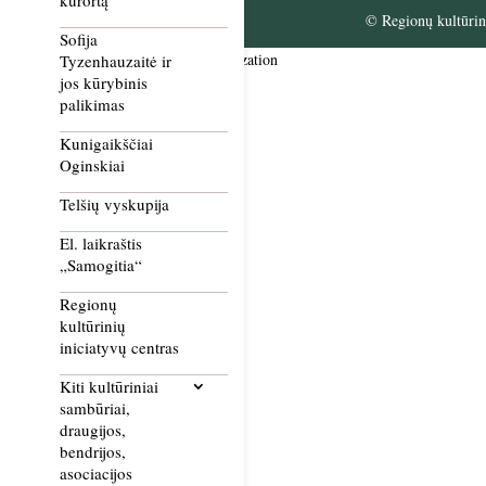
kurortą
© Regionų kultūrini
Sofija
Smush Image Compression and Optimization
Tyzenhauzaitė ir
jos kūrybinis
palikimas
Kunigaikščiai
Oginskiai
Telšių vyskupija
El. laikraštis
„Samogitia“
Regionų
kultūrinių
iniciatyvų centras
Kiti kultūriniai
sambūriai,
draugijos,
bendrijos,
asociacijos