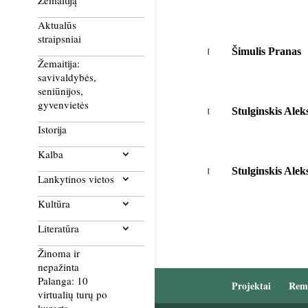
Žemaitiją
Aktualūs
straipsniai
Šimulis Pranas
Žemaitija:
savivaldybės,
seniūnijos,
gyvenvietės
Stulginskis Ale
Istorija
Kalba
Stulginskis Ale
Lankytinos vietos
Kultūra
Literatūra
Žinoma ir
nepažinta
Palanga: 10
Projektai
Rem
virtualių turų po