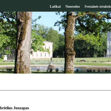
Laiškai
Nuorodos
Svetainės struktū
brielius Juozapas