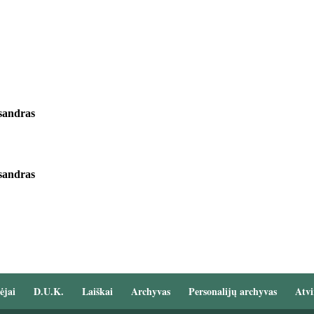
ksandras
ksandras
ėjai
D.U.K.
Laiškai
Archyvas
Personalijų archyvas
Atvi