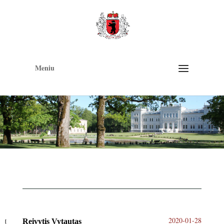
Op
too
Meniu
2020-01-28
Reivytis Vytautas