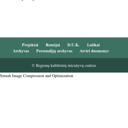
Projektai
Remėjai
D.U.K.
Laiškai
Archyvas
Personalijų archyvas
Atviri duomenys
© Regionų kultūrinių iniciatyvų centras
Smush Image Compression and Optimization