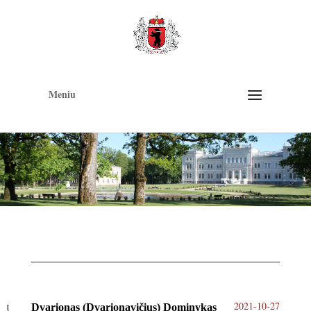
Op
too
Meniu
2021-10-27
Dvarionas (Dvarionavičius) Dominykas