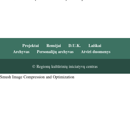
Projektai
Remėjai
D.U.K.
Laiškai
Archyvas
Personalijų archyvas
Atviri duomenys
© Regionų kultūrinių iniciatyvų centras
Smush Image Compression and Optimization