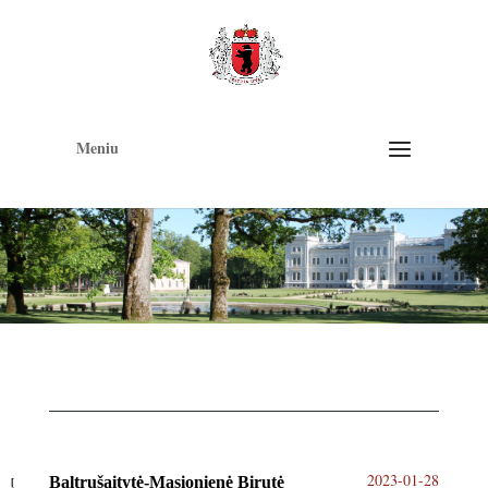
Op
too
Meniu
2023-01-28
Baltrušaitytė-Masionienė Birutė