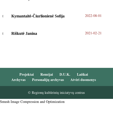
2022-08-01
Kymantaitė-Čiurlionienė Sofija
2021-02-21
Riškutė Janina
Projektai
Remėjai
D.U.K.
Laiškai
Archyvas
Personalijų archyvas
Atviri duomenys
© Regionų kultūrinių iniciatyvų centras
Smush Image Compression and Optimization