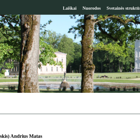
Laiškai
Nuorodos
Svetainės struktū
skis) Andrius Matas