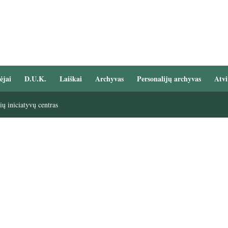
ėjai
D.U.K.
Laiškai
Archyvas
Personalijų archyvas
Atvi
ų iniciatyvų centras