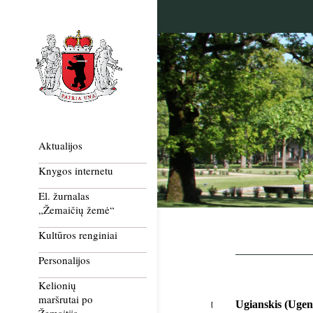
Aktualijos
Knygos internetu
El. žurnalas
„Žemaičių žemė“
Kultūros renginiai
Personalijos
Kelionių
maršrutai po
Ugianskis (Ugen