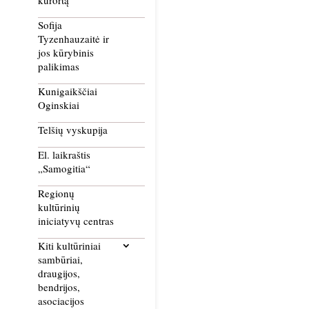
kurortą
Sofija
Tyzenhauzaitė ir
jos kūrybinis
palikimas
Kunigaikščiai
Oginskiai
Telšių vyskupija
El. laikraštis
„Samogitia“
Regionų
kultūrinių
iniciatyvų centras
Kiti kultūriniai
sambūriai,
draugijos,
bendrijos,
asociacijos