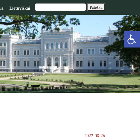
ra
Lietuviškai
Op
too
2022-08-26