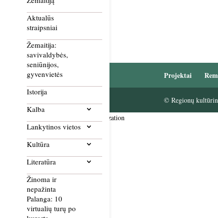
Žemaitiją
Aktualūs
straipsniai
Žemaitija:
savivaldybės,
seniūnijos,
gyvenvietės
Projektai
Rem
Istorija
© Regionų kultūrini
Kalba
Smush Image Compression and Optimization
Lankytinos vietos
Kultūra
Literatūra
Žinoma ir
nepažinta
Palanga: 10
virtualių turų po