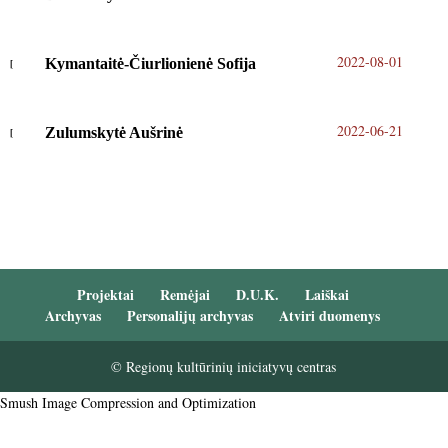
2022-08-01
Kymantaitė-Čiurlionienė Sofija
2022-06-21
Zulumskytė Aušrinė
Projektai
Remėjai
D.U.K.
Laiškai
Archyvas
Personalijų archyvas
Atviri duomenys
© Regionų kultūrinių iniciatyvų centras
Smush Image Compression and Optimization