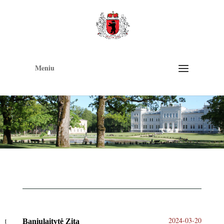
Op
too
Meniu
2024-03-20
Baniulaitytė Zita