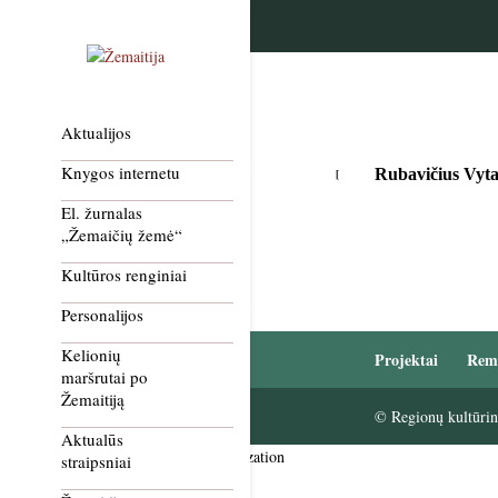
Aktualijos
Knygos internetu
Rubavičius Vyta
El. žurnalas
„Žemaičių žemė“
Kultūros renginiai
Personalijos
Kelionių
Projektai
Rem
maršrutai po
Žemaitiją
© Regionų kultūrini
Aktualūs
Smush Image Compression and Optimization
straipsniai