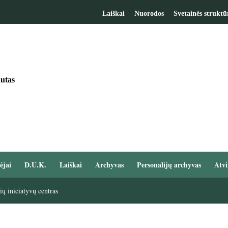
Laiškai
Nuorodos
Svetainės struktū
utas
ėjai
D.U.K.
Laiškai
Archyvas
Personalijų archyvas
Atvi
ų iniciatyvų centras