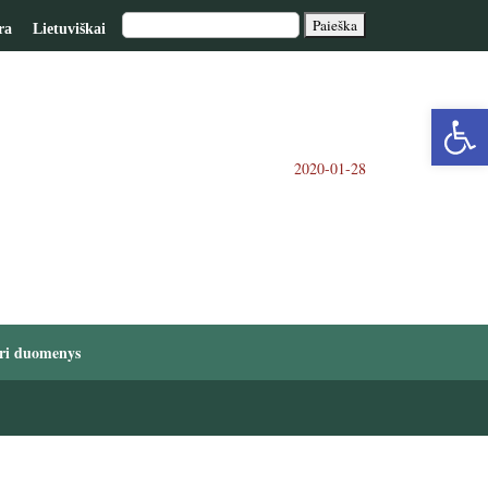
ra
Lietuviškai
Op
2020-01-28
too
ri duomenys