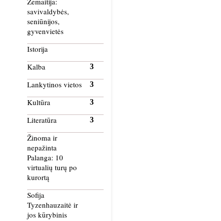
Žemaitija:
savivaldybės,
seniūnijos,
gyvenvietės
Istorija
Kalba
Lankytinos vietos
Kultūra
Literatūra
Žinoma ir
nepažinta
Palanga: 10
virtualių turų po
kurortą
Sofija
Tyzenhauzaitė ir
jos kūrybinis