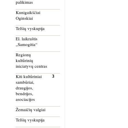
palikimas
Kunigaikščiai
Oginskiai
Telšių vyskupija
El. laikraštis
„Samogitia“
Regionų
kultūrinių
iniciatyvų centras
Kiti kultūriniai
sambūriai,
draugijos,
bendrijos,
asociacijos
Žemaičių valgiai
Telšių vyskupija