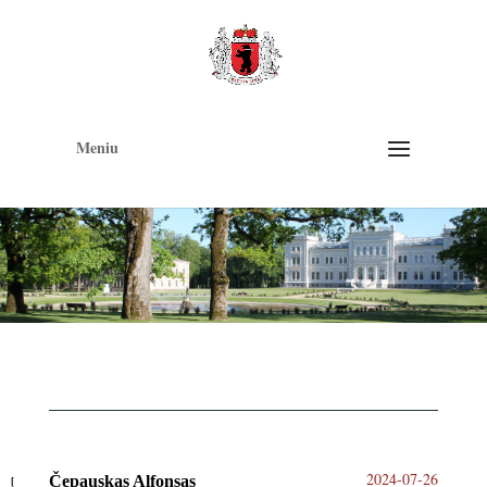
Op
too
Meniu
2024-07-26
Čepauskas Alfonsas