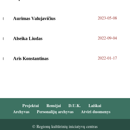
2023-05-08
Aurimas Valujavičius
2022-09-04
Alseika Liudas
2022-01-17
Aris Konstantinas
Projektai
Remėjai
D.U.K.
Laiškai
Archyvas
Personalijų archyvas
Atviri duomenys
© Regionų kultūrinių iniciatyvų centras