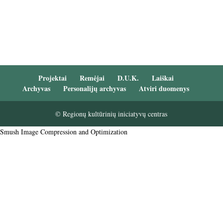
Projektai
Remėjai
D.U.K.
Laiškai
Archyvas
Personalijų archyvas
Atviri duomenys
© Regionų kultūrinių iniciatyvų centras
Smush Image Compression and Optimization