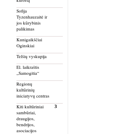
kurortą
Sofija
Tyzenhauzaitė ir
jos kūrybinis
palikimas
Kunigaikščiai
Oginskiai
Telšių vyskupija
El. laikraštis
„Samogitia“
Regionų
kultūrinių
iniciatyvų centras
Kiti kultūriniai
sambūriai,
draugijos,
bendrijos,
asociacijos