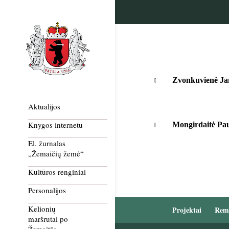
Zvonkuvienė Ja
Aktualijos
Knygos internetu
Mongirdaitė Pau
El. žurnalas
„Žemaičių žemė“
Kultūros renginiai
Personalijos
Kelionių
Projektai
Rem
maršrutai po