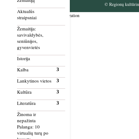
Žemaitiją
© Regionų kultūrini
Aktualūs
Smush Image Compression and Optimization
straipsniai
Žemaitija:
savivaldybės,
seniūnijos,
gyvenvietės
Istorija
Kalba
Lankytinos vietos
Kultūra
Literatūra
Žinoma ir
nepažinta
Palanga: 10
virtualių turų po