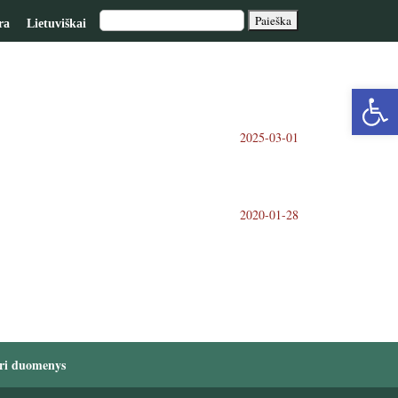
ra
Lietuviškai
Op
2025-03-01
too
2020-01-28
ri duomenys