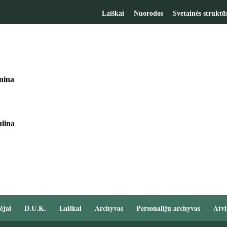
Laiškai
Nuorodos
Svetainės struktū
nina
lina
ėjai
D.U.K.
Laiškai
Archyvas
Personalijų archyvas
Atvi