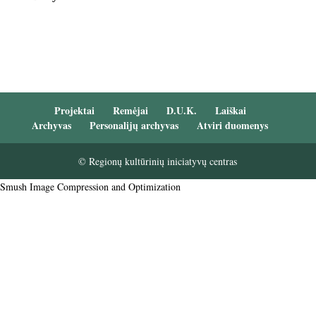
Projektai
Remėjai
D.U.K.
Laiškai
Archyvas
Personalijų archyvas
Atviri duomenys
© Regionų kultūrinių iniciatyvų centras
Smush Image Compression and Optimization