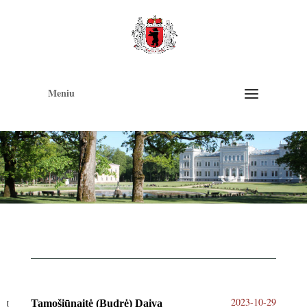
Op
too
Meniu
2023-10-29
Tamošiūnaitė (Budrė) Daiva