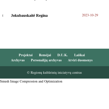
2023-10-29
Jokubauskaitė Regina
Projektai
Remėjai
D.U.K.
Laiškai
Archyvas
Personalijų archyvas
Atviri duomenys
© Regionų kultūrinių iniciatyvų centras
Smush Image Compression and Optimization