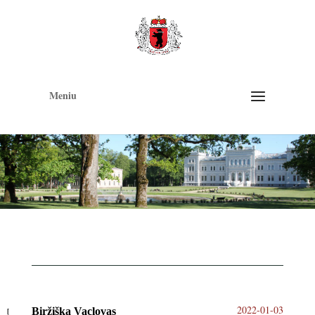
Op
too
Meniu
2022-01-03
Biržiška Vaclovas