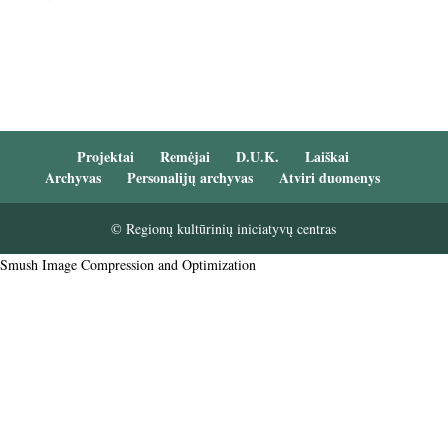
Projektai
Remėjai
D.U.K.
Laiškai
Archyvas
Personalijų archyvas
Atviri duomenys
© Regionų kultūrinių iniciatyvų centras
Smush Image Compression and Optimization