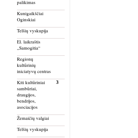
palikimas
Kunigaikščiai
Oginskiai
Telšių vyskupija
El. laikraštis
„Samogitia“
Regionų
kultūrinių
iniciatyvų centras
Kiti kultūriniai
sambūriai,
draugijos,
bendrijos,
asociacijos
Žemaičių valgiai
Telšių vyskupija