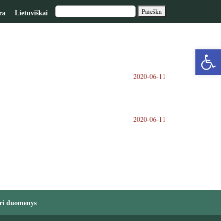
ra
Lietuviškai
Op
2020-06-11
too
2020-06-11
ri duomenys