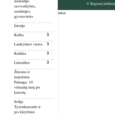
Žemaitija:
© Regionų kultūrini
savivaldybės,
seniūnijos,
Smush Image Compression and Optimization
gyvenvietės
Istorija
Kalba
Lankytinos vietos
Kultūra
Literatūra
Žinoma ir
nepažinta
Palanga: 10
virtualių turų po
kurortą
Sofija
Tyzenhauzaitė ir
jos kūrybinis