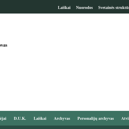
Laiškai
Nuorodos
Svetainės struktū
ovas
ėjai
D.U.K.
Laiškai
Archyvas
Personalijų archyvas
Atvi