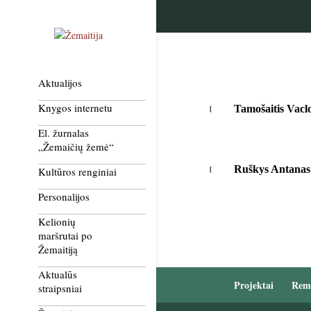
Aktualijos
Knygos internetu
Tamošaitis Vacl
El. žurnalas
„Žemaičių žemė“
Ruškys Antanas
Kultūros renginiai
Personalijos
Kelionių
maršrutai po
Žemaitiją
Aktualūs
Projektai
Rem
straipsniai