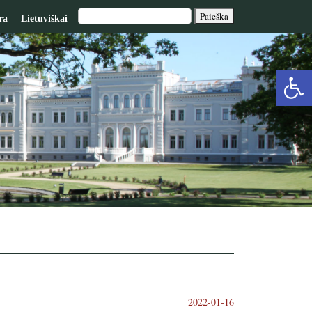
ra
Lietuviškai
Op
too
2022-01-16