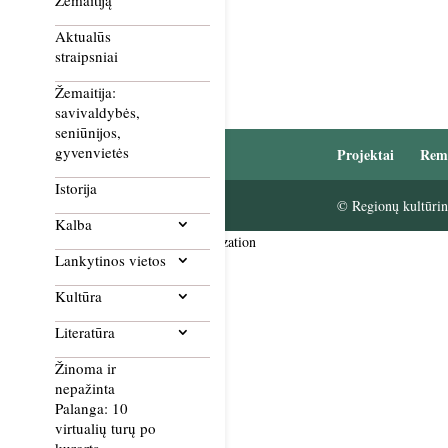
Žemaitiją
Aktualūs
straipsniai
Žemaitija:
savivaldybės,
seniūnijos,
gyvenvietės
Projektai
Rem
Istorija
© Regionų kultūrini
Kalba
Smush Image Compression and Optimization
Lankytinos vietos
Kultūra
Literatūra
Žinoma ir
nepažinta
Palanga: 10
virtualių turų po