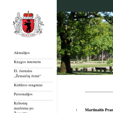
Aktualijos
Knygos internetu
El. žurnalas
„Žemaičių žemė“
Kultūros renginiai
Personalijos
Kelionių
maršrutai po
Martinaitis Pra