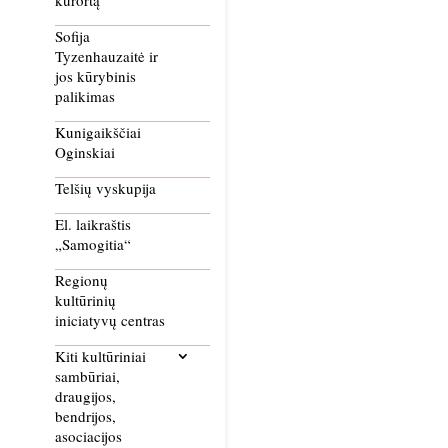
kurortą
Sofija
Tyzenhauzaitė ir
jos kūrybinis
palikimas
Kunigaikščiai
Oginskiai
Telšių vyskupija
El. laikraštis
„Samogitia“
Regionų
kultūrinių
iniciatyvų centras
Kiti kultūriniai
sambūriai,
draugijos,
bendrijos,
asociacijos