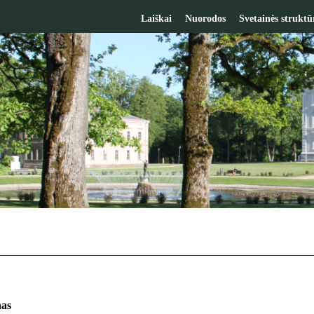
Laiškai
Nuorodos
Svetainės struktū
nas