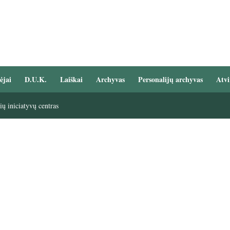
ėjai
D.U.K.
Laiškai
Archyvas
Personalijų archyvas
Atvi
ų iniciatyvų centras