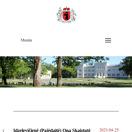
Op
too
Meniu
2023-04-25
Idzelevičienė (Pajėdaitė) Ona Skaistutė