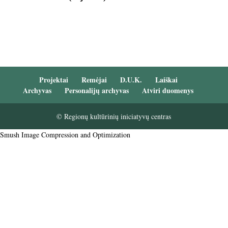
Projektai
Remėjai
D.U.K.
Laiškai
Archyvas
Personalijų archyvas
Atviri duomenys
© Regionų kultūrinių iniciatyvų centras
Smush Image Compression and Optimization