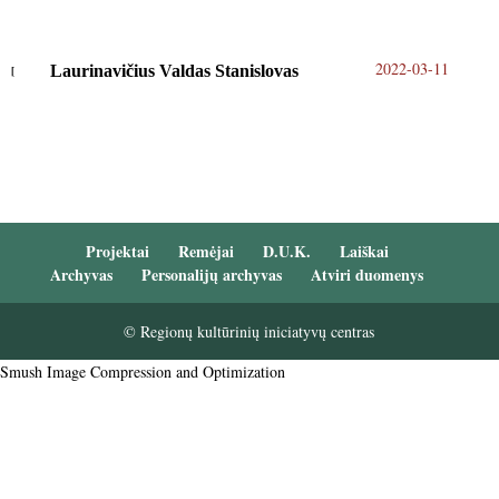
2022-03-11
Laurinavičius Valdas Stanislovas
Projektai
Remėjai
D.U.K.
Laiškai
Archyvas
Personalijų archyvas
Atviri duomenys
© Regionų kultūrinių iniciatyvų centras
Smush Image Compression and Optimization