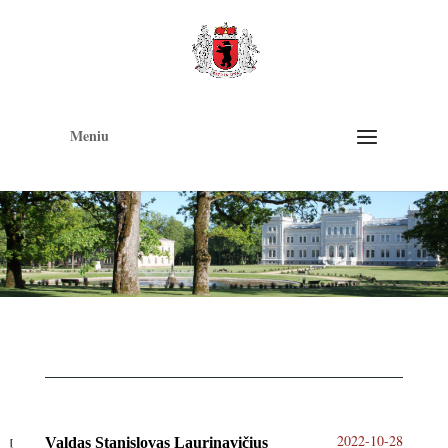
Op
too
Meniu
2022-10-28
Valdas Stanislovas Laurinavičius