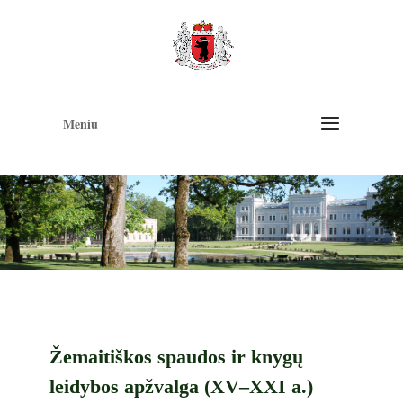
Op
too
Meniu
Žemaitiškos spaudos ir knygų
leidybos apžvalga (XV–XXI a.)