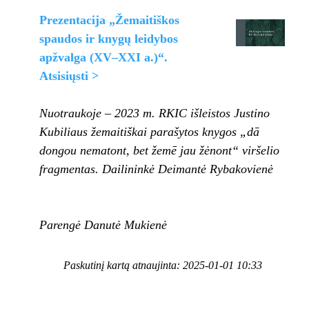
Prezentacija „Žemaitiškos
spaudos ir knygų leidybos
apžvalga (XV–XXI a.)“.
Atsisiųsti >
Nuotraukoje – 2023 m. RKIC išleistos Justino
Kubiliaus žemaitiškai parašytos knygos „dā
dongou nematont, bet žemē jau žėnont“ viršelio
fragmentas. Dailininkė Deimantė Rybakovienė
Parengė Danutė Mukienė
Paskutinį kartą atnaujinta: 2025-01-01 10:33