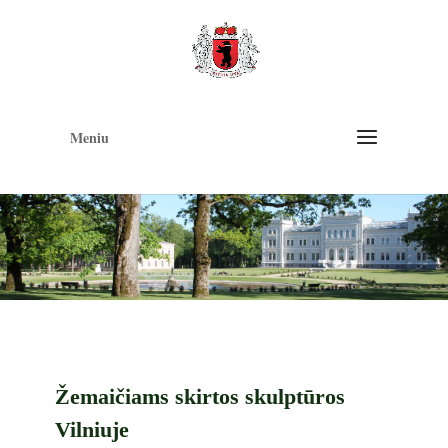
Op
too
Meniu
Žemaičiams skirtos skulptūros
Vilniuje