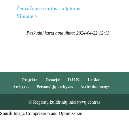
Žemaičiams skirtos skulptūros
Vilniuje >
Paskutinį kartą atnaujinta: 2024-04-22 12:13
Projektai
Remėjai
D.U.K.
Laiškai
Archyvas
Personalijų archyvas
Atviri duomenys
© Regionų kultūrinių iniciatyvų centras
Smush Image Compression and Optimization