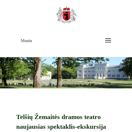
Op
too
Meniu
Telšių Žemaitės dramos teatro
naujausias spektaklis-ekskursija