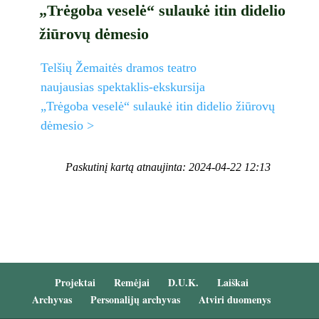
„Trėgoba veselė“ sulaukė itin didelio
žiūrovų dėmesio
Telšių Žemaitės dramos teatro
naujausias spektaklis-ekskursija
„Trėgoba veselė“ sulaukė itin didelio žiūrovų
dėmesio >
Paskutinį kartą atnaujinta: 2024-04-22 12:13
Projektai
Remėjai
D.U.K.
Laiškai
Archyvas
Personalijų archyvas
Atviri duomenys