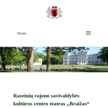
Op
too
Meniu
Raseinių rajono savivaldybės
kultūros centro teatras „Braižas“