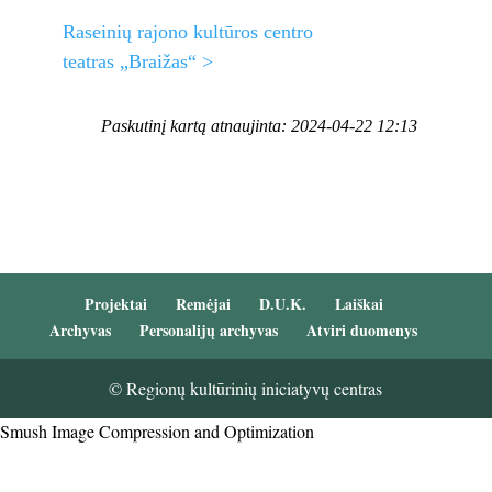
Raseinių rajono kultūros centro
teatras „Braižas“ >
Paskutinį kartą atnaujinta: 2024-04-22 12:13
Projektai
Remėjai
D.U.K.
Laiškai
Archyvas
Personalijų archyvas
Atviri duomenys
© Regionų kultūrinių iniciatyvų centras
Smush Image Compression and Optimization