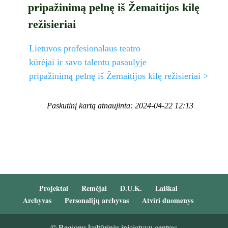
pripažinimą pelnę iš Žemaitijos kilę
režisieriai
Lietuvos profesionalaus teatro
kūrėjai ir savo talentu pasaulyje
pripažinimą pelnę iš Žemaitijos kilę režisieriai >
Paskutinį kartą atnaujinta: 2024-04-22 12:13
Projektai
Remėjai
D.U.K.
Laiškai
Archyvas
Personalijų archyvas
Atviri duomenys
© Regionų kultūrinių iniciatyvų centras