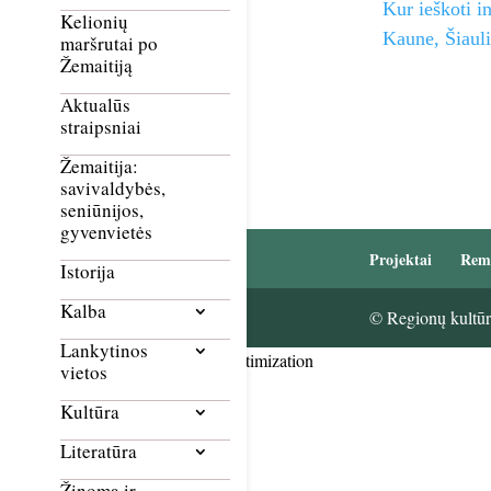
Kur ieškoti i
Kelionių
Kaune, Šiaul
maršrutai po
Žemaitiją
Aktualūs
straipsniai
Žemaitija:
savivaldybės,
seniūnijos,
gyvenvietės
Projektai
Rem
Istorija
Kalba
© Regionų kultūri
Lankytinos
Smush Image Compression and Optimization
vietos
Kultūra
Literatūra
Žinoma ir