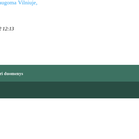
saugoma Vilniuje,
2 12:13
ri duomenys