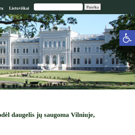
ra
Lietuviškai
Op
too
odėl daugelis jų saugoma Vilniuje,