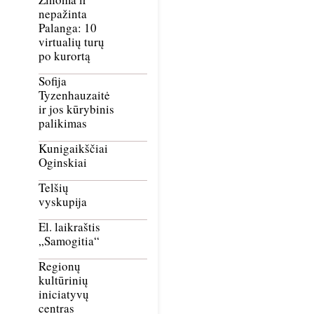
nepažinta
Palanga: 10
virtualių turų
po kurortą
Sofija
Tyzenhauzaitė
ir jos kūrybinis
palikimas
Kunigaikščiai
Oginskiai
Telšių
vyskupija
El. laikraštis
„Samogitia“
Regionų
kultūrinių
iniciatyvų
centras