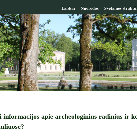
Laiškai
Nuorodos
Svetainės struktū
i informacijos apie archeologinius radinius ir k
uliuose?