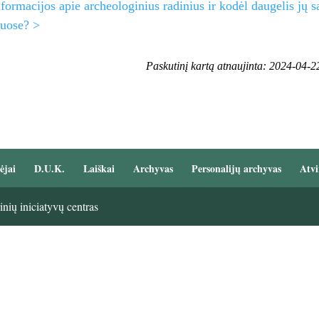
nformacijos apie archeologinius radinius ir kodėl daugelis jų 
iuose? >
Paskutinį kartą atnaujinta: 2024-04-2
ėjai
D.U.K.
Laiškai
Archyvas
Personalijų archyvas
Atvi
nių iniciatyvų centras