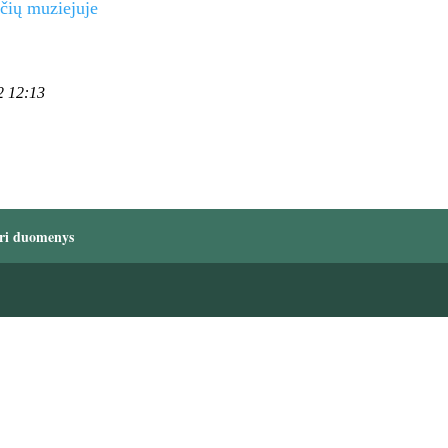
ičių muziejuje
2 12:13
ri duomenys