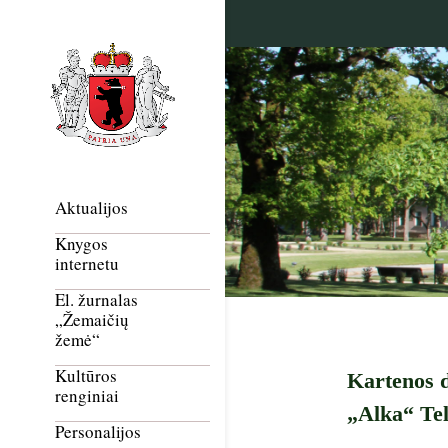
Aktualijos
Knygos
internetu
El. žurnalas
„Žemaičių
žemė“
Kultūros
Kartenos d
renginiai
„Alka“ Tel
Personalijos