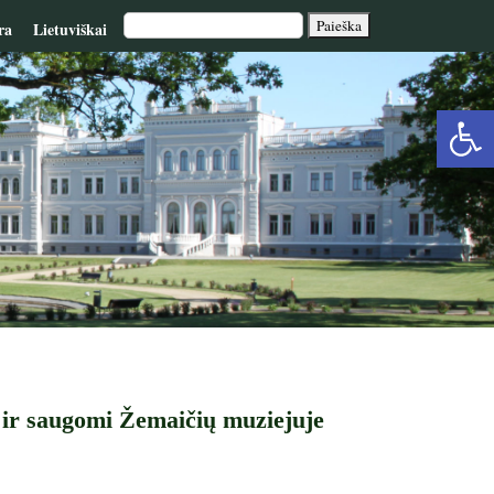
ra
Lietuviškai
Op
too
i ir saugomi Žemaičių muziejuje