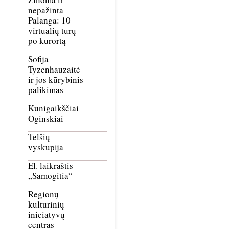
nepažinta
Palanga: 10
virtualių turų
po kurortą
Sofija
Tyzenhauzaitė
ir jos kūrybinis
palikimas
Kunigaikščiai
Oginskiai
Telšių
vyskupija
El. laikraštis
„Samogitia“
Regionų
kultūrinių
iniciatyvų
centras