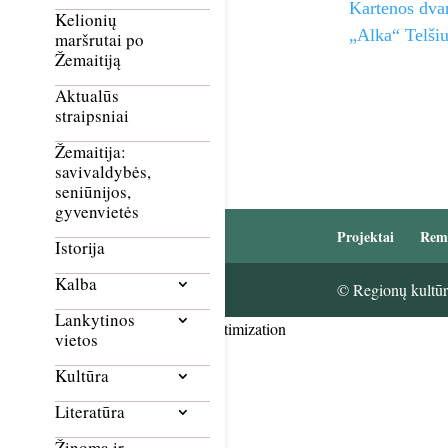
Kartenos dvar
Kelionių
„Alka“ Telši
maršrutai po
Žemaitiją
Aktualūs
straipsniai
Žemaitija:
savivaldybės,
seniūnijos,
gyvenvietės
Projektai
Rem
Istorija
Kalba
© Regionų kultūri
Lankytinos
Smush Image Compression and Optimization
vietos
Kultūra
Literatūra
Žinoma ir