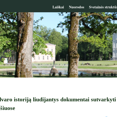
Laiškai
Nuorodos
Svetainės struktū
varo istoriją liudijantys dokumentai sutvarkyt
šiuose