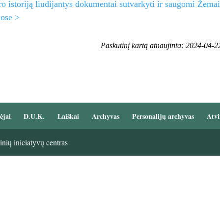
o istoriją liudijantys dokumentai sutvarkyti ir saugomi Žema
uose >
Paskutinį kartą atnaujinta: 2024-04-2
ėjai
D.U.K.
Laiškai
Archyvas
Personalijų archyvas
Atvi
nių iniciatyvų centras