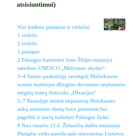
atsisiuntimui)
Visi leidinio puslapiai ir viršeliai
1 viršelis
2 viršelis
1 puslapis
2 Palangos burmistro Jono Šliūpo muziejui
suteiktas UNESCO „Mėlynasis skydas“
3–4 Sausio paskutinįjį savaitgalį Mažeikiuose
scenos mylėtojus džiugino devintasis tarptautinis
mėgėjų teatrų festivalis „INvazijos“
5–7 Pasaulyje minint tarptautinę Holokausto
aukų atminimo dieną buvo prisiminti bei
pagerbti ir nacių nužudyti Palangos žydai
8 Nuo vasario 13 d. Žemaičių dailės muziejuje
Plungėje veiks paroda apie represuotus Lietuvos