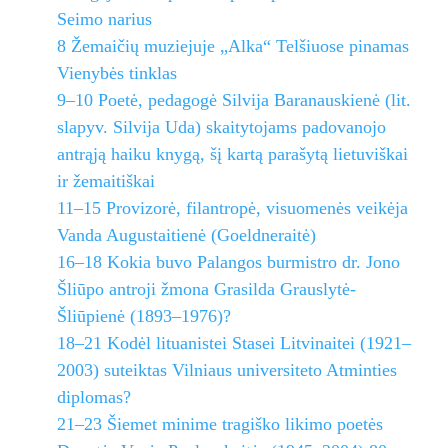
Seimo narius
8 Žemaičių muziejuje „Alka“ Telšiuose pinamas
Vienybės tinklas
9–10 Poetė, pedagogė Silvija Baranauskienė (lit.
slapyv. Silvija Uda) skaitytojams padovanojo
antrąją haiku knygą, šį kartą parašytą lietuviškai
ir žemaitiškai
11–15 Provizorė, filantropė, visuomenės veikėja
Vanda Augustaitienė (Goeldneraitė)
16–18 Kokia buvo Palangos burmistro dr. Jono
Šliūpo antroji žmona Grasilda Grauslytė-
Šliūpienė (1893–1976)?
18–21 Kodėl lituanistei Stasei Litvinaitei (1921–
2003) suteiktas Vilniaus universiteto Atminties
diplomas?
21–23 Šiemet minime tragiško likimo poetės