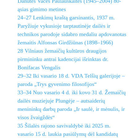
Danutės Vacės Paulauskaitės (1945–2004) 80-
ąsias gimimo metines
24–27 Lenkimų kraštą garsinantis, 1937 m.
Paryžiuje vykusioje tarptautinėje dailės ir
technikos parodoje sidabro medaliu apdovanotas
žemaitis Alfonsas Girdžiūnas (1898–1966)
28 Vilniaus žemaičių kultūros draugijos
pirmininku antrai kadencijai išrinktas dr.
Bonifacas Vengalis
29–32 Iki vasario 18 d. VDA Telšių galerijoje –
paroda „Trys gyvenimo filosofijos“
33–34 Nuo vasario 4 d. iki kovo 31 d. Žemaičių
dailės muziejuje Plungėje – autsaiderių
menininkų darbų paroda „Ir saulė, ir mėnulis, ir
visos žvaigždės“
35 Šilalės rajono savivaldybė iki 2025 m.
vasario 15 d. laukia pasiūlymų dėl kandidatų