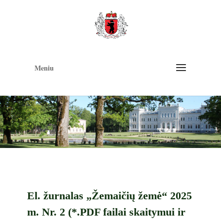
Op
too
Meniu
El. žurnalas „Žemaičių žemė“ 2025
m. Nr. 2 (*.PDF failai skaitymui ir