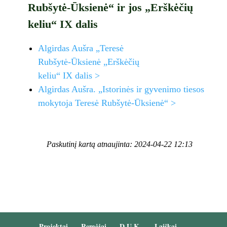
Rubšytė-Ūksienė“ ir jos „Erškėčių
keliu“ IX dalis
Algirdas Aušra „Teresė
Rubšytė-Ūksienė „Erškėčių
keliu“ IX dalis >
Algirdas Aušra. „Istorinės ir gyvenimo tiesos
mokytoja Teresė Rubšytė-Ūksienė“ >
Paskutinį kartą atnaujinta: 2024-04-22 12:13
Projektai
Remėjai
D.U.K.
Laiškai