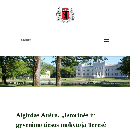
Op
too
Meniu
Algirdas Aušra. „Istorinės ir
gyvenimo tiesos mokytoja Teresė