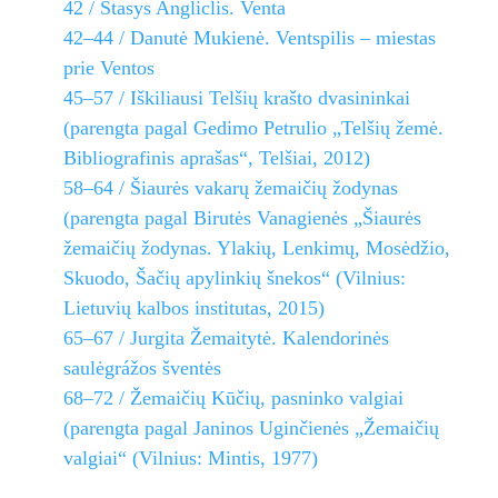
42 / Stasys Angliclis. Venta
42–44 / Danutė Mukienė. Ventspilis – miestas
prie Ventos
45–57 / Iškiliausi Telšių krašto dvasininkai
(parengta pagal Gedimo Petrulio „Telšių žemė.
Bibliografinis aprašas“, Telšiai, 2012)
58–64 / Šiaurės vakarų žemaičių žodynas
(parengta pagal Birutės Vanagienės „Šiaurės
žemaičių žodynas. Ylakių, Lenkimų, Mosėdžio,
Skuodo, Šačių apylinkių šnekos“ (Vilnius:
Lietuvių kalbos institutas, 2015)
65–67 / Jurgita Žemaitytė. Kalendorinės
saulėgrážos šventės
68–72 / Žemaičių Kūčių, pasninko valgiai
(parengta pagal Janinos Uginčienės „Žemaičių
valgiai“ (Vilnius: Mintis, 1977)