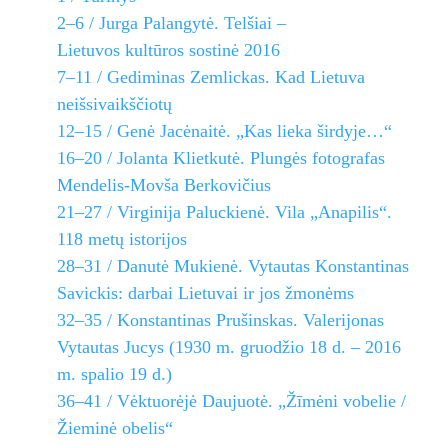
2–6 / Jurga Palangytė. Telšiai –
Lietuvos kultūros sostinė 2016
7–11 / Gediminas Zemlickas. Kad Lietuva
neišsivaikščiotų
12–15 / Genė Jacėnaitė. „Kas lieka širdyje…“
16–20 / Jolanta Klietkutė. Plungės fotografas
Mendelis-Movša Berkovičius
21–27 / Virginija Paluckienė. Vila „Anapilis“.
118 metų istorijos
28–31 / Danutė Mukienė. Vytautas Konstantinas
Savickis: darbai Lietuvai ir jos žmonėms
32–35 / Konstantinas Prušinskas. Valerijonas
Vytautas Jucys (1930 m. gruodžio 18 d. – 2016
m. spalio 19 d.)
36–41 / Vėktuorėjė Daujuotė. „Žīmėni vobelie /
Žieminė obelis“