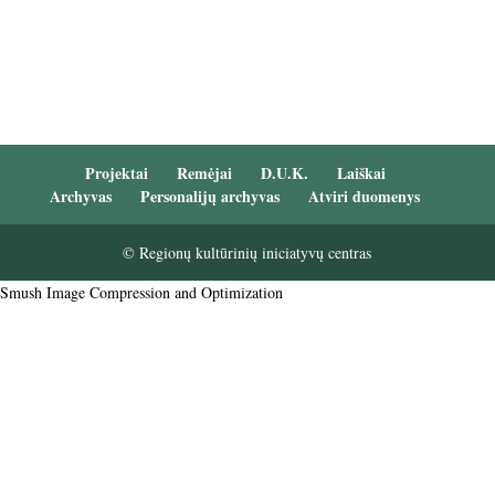
Projektai
Remėjai
D.U.K.
Laiškai
Archyvas
Personalijų archyvas
Atviri duomenys
© Regionų kultūrinių iniciatyvų centras
Smush Image Compression and Optimization