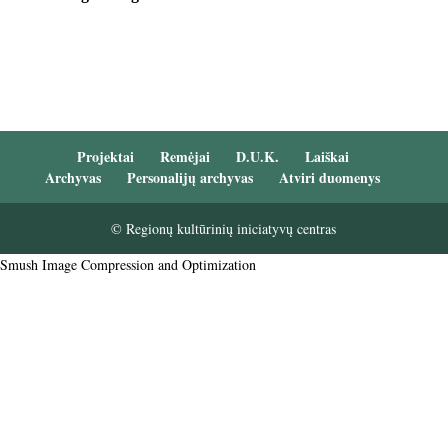
Projektai
Remėjai
D.U.K.
Laiškai
Archyvas
Personalijų archyvas
Atviri duomenys
© Regionų kultūrinių iniciatyvų centras
Smush Image Compression and Optimization