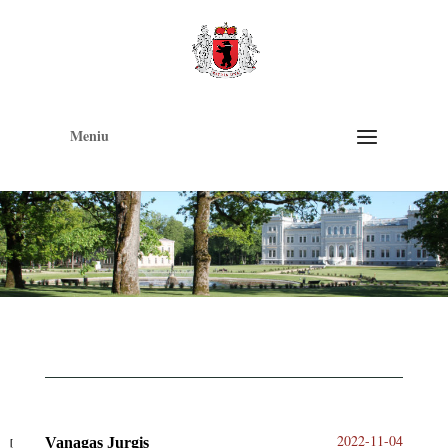
Op
too
Meniu
2022-11-04
Vanagas Jurgis