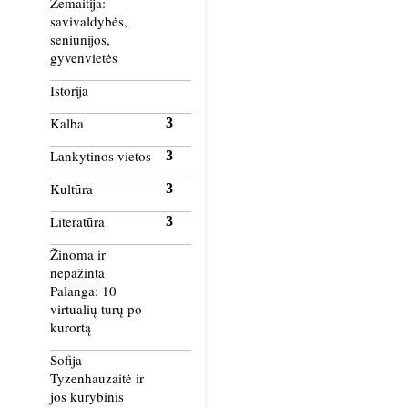
Žemaitija:
savivaldybės,
seniūnijos,
gyvenvietės
Istorija
Kalba
Lankytinos vietos
Kultūra
Literatūra
Žinoma ir
nepažinta
Palanga: 10
virtualių turų po
kurortą
Sofija
Tyzenhauzaitė ir
jos kūrybinis