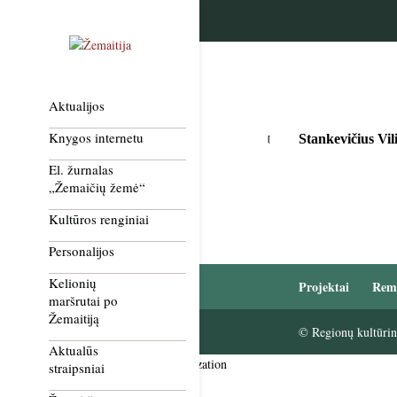
Aktualijos
Knygos internetu
Stankevičius Vil
El. žurnalas
„Žemaičių žemė“
Kultūros renginiai
Personalijos
Kelionių
Projektai
Rem
maršrutai po
Žemaitiją
© Regionų kultūrini
Aktualūs
Smush Image Compression and Optimization
straipsniai