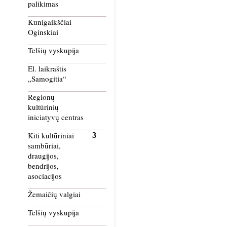
palikimas
Kunigaikščiai
Oginskiai
Telšių vyskupija
El. laikraštis
„Samogitia“
Regionų
kultūrinių
iniciatyvų centras
Kiti kultūriniai
sambūriai,
draugijos,
bendrijos,
asociacijos
Žemaičių valgiai
Telšių vyskupija