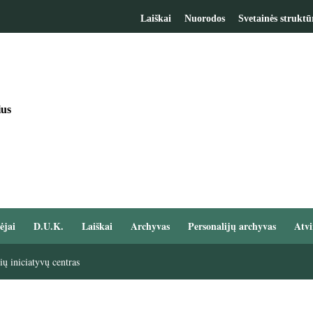
Laiškai
Nuorodos
Svetainės struktū
ius
ėjai
D.U.K.
Laiškai
Archyvas
Personalijų archyvas
Atvi
ų iniciatyvų centras