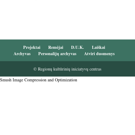
Projektai
Remėjai
D.U.K.
Laiškai
Archyvas
Personalijų archyvas
Atviri duomenys
© Regionų kultūrinių iniciatyvų centras
Smush Image Compression and Optimization